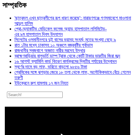
সাম্প্রতিক
'ছাত্রদল এখন ছাত্রলীগের রূপ ধারণ করেছে': নারায়ণগঞ্জে গণসমাবেশে মাওলানা
আব্দুল হালিম
প্রো-অ্যাকটিভ মেডিকেল কলেজ অ্যান্ড হাসপাতাল ললিমিটেড-
এর ৯ম হাসপাতাল দিবস উদযাপন
সিলেটের ওসমানীনগরে দুই বাসের ভয়াবহ সংঘর্ষ; মৃতের সংখ্যা বেড়ে ৯
রাত ১টার মধ্যে ঢাকাসহ ১০ অঞ্চলে বজ্রবৃষ্টির পূর্বাভাস
রাজধানীর সবুজবাগে অজ্ঞাত নারীর মরদেহ উদ্ধার
ব্রাহ্মণবাড়িয়ায় বালুভর্তি ডাম্প ট্রাক থেকে কোটি টাকার ভারতীয় জিরা জব্দ
১৬ আগস্ট ফ্যামিলি কার্ড বিতরণ কার্যক্রমের দ্বিতীয় পর্যায়ের উদ্বোধন
স্বর্ণের দামে বড় লাফ, ভরিতে বাড়লো ৯৮৫৬ টাকা
প্রেমিকের সঙ্গে ঝগড়ার জেরে ১৮ তলা থেকে লাফ, অলৌকিকভাবে বেঁচে গেলেন
তরুণী
ইউক্রেনে রুশ হামলায় ১৭ জন নিহত