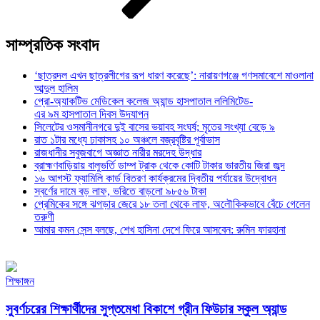
সাম্প্রতিক সংবাদ
‘ছাত্রদল এখন ছাত্রলীগের রূপ ধারণ করেছে’: নারায়ণগঞ্জে গণসমাবেশে মাওলানা
আব্দুল হালিম
প্রো-অ্যাকটিভ মেডিকেল কলেজ অ্যান্ড হাসপাতাল ললিমিটেড-
এর ৯ম হাসপাতাল দিবস উদযাপন
সিলেটের ওসমানীনগরে দুই বাসের ভয়াবহ সংঘর্ষ; মৃতের সংখ্যা বেড়ে ৯
রাত ১টার মধ্যে ঢাকাসহ ১০ অঞ্চলে বজ্রবৃষ্টির পূর্বাভাস
রাজধানীর সবুজবাগে অজ্ঞাত নারীর মরদেহ উদ্ধার
ব্রাহ্মণবাড়িয়ায় বালুভর্তি ডাম্প ট্রাক থেকে কোটি টাকার ভারতীয় জিরা জব্দ
১৬ আগস্ট ফ্যামিলি কার্ড বিতরণ কার্যক্রমের দ্বিতীয় পর্যায়ের উদ্বোধন
স্বর্ণের দামে বড় লাফ, ভরিতে বাড়লো ৯৮৫৬ টাকা
প্রেমিকের সঙ্গে ঝগড়ার জেরে ১৮ তলা থেকে লাফ, অলৌকিকভাবে বেঁচে গেলেন
তরুণী
আমার কমন সেন্স বলছে, শেখ হাসিনা দেশে ফিরে আসবেন: রুমিন ফারহানা
শিক্ষাঙ্গন
সুবর্ণচরের শিক্ষার্থীদের সুপ্তমেধা বিকাশে গ্রীন ফিউচার স্কুল অ্যান্ড