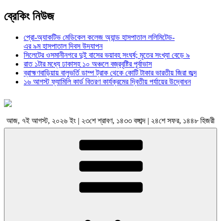
ব্রেকিং নিউজ
প্রো-অ্যাকটিভ মেডিকেল কলেজ অ্যান্ড হাসপাতাল ললিমিটেড-
এর ৯ম হাসপাতাল দিবস উদযাপন
সিলেটের ওসমানীনগরে দুই বাসের ভয়াবহ সংঘর্ষ; মৃতের সংখ্যা বেড়ে ৯
রাত ১টার মধ্যে ঢাকাসহ ১০ অঞ্চলে বজ্রবৃষ্টির পূর্বাভাস
ব্রাহ্মণবাড়িয়ায় বালুভর্তি ডাম্প ট্রাক থেকে কোটি টাকার ভারতীয় জিরা জব্দ
১৬ আগস্ট ফ্যামিলি কার্ড বিতরণ কার্যক্রমের দ্বিতীয় পর্যায়ের উদ্বোধন
আজ, ৭ই আগস্ট, ২০২৬ ইং | ২৩শে শ্রাবণ, ১৪৩৩ বঙ্গাব্দ | ২৪শে সফর, ১৪৪৮ হিজরী