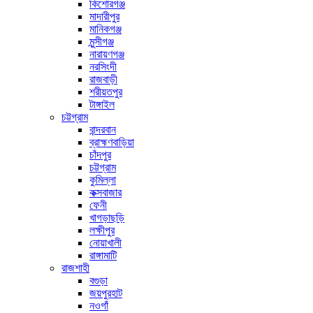
কিশোরগঞ্জ
মাদারীপুর
মানিকগঞ্জ
মুন্সীগঞ্জ
নারায়ণগঞ্জ
নরসিংদী
রাজবাড়ী
শরীয়তপুর
টাঙ্গাইল
চট্টগ্রাম
বান্দরবান
ব্রাহ্মণবাড়িয়া
চাঁদপুর
চট্টগ্রাম
কুমিল্লা
কক্সবাজার
ফেনী
খাগড়াছড়ি
লক্ষীপুর
নোয়াখালী
রাঙ্গামাটি
রাজশাহী
বগুড়া
জয়পুরহাট
নওগাঁ