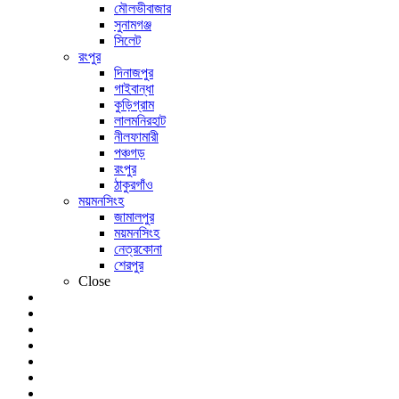
মৌলভীবাজার
সুনামগঞ্জ
সিলেট
রংপুর
দিনাজপুর
গাইবান্ধা
কুড়িগ্রাম
লালমনিরহাট
নীলফামারী
পঞ্চগড়
রংপুর
ঠাকুরগাঁও
ময়মনসিংহ
জামালপুর
ময়মনসিংহ
নেত্রকোনা
শেরপুর
Close
খেলা
বিনোদন
লাইফ স্টাইল
শিক্ষাঙ্গন
আইটি বিশ্ব
প্রবাসী
আরও