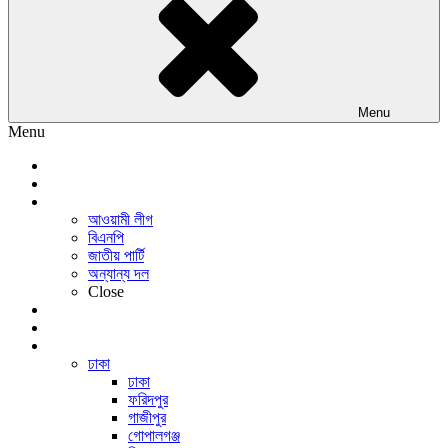
Menu
Menu
প্রচ্ছদ
জাতীয়
রাজনীতি
আওয়ামী লীগ
বিএনপি
জাতীয় পার্টি
অন্যান্য দল
Close
অর্থনীতি
আন্তর্জাতিক
সারাদেশ
ঢাকা
ঢাকা
ফরিদপুর
গাজীপুর
গোপালগঞ্জ