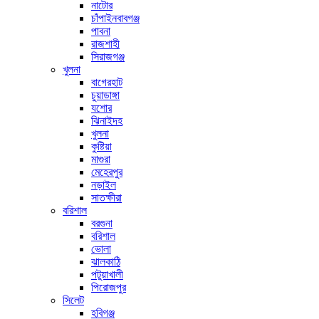
নাটোর
চাঁপাইনবাবগঞ্জ
পাবনা
রাজশাহী
সিরাজগঞ্জ
খুলনা
বাগেরহাট
চুয়াডাঙ্গা
যশোর
ঝিনাইদহ
খুলনা
কুষ্টিয়া
মাগুরা
মেহেরপুর
নড়াইল
সাতক্ষীরা
বরিশাল
বরগুনা
বরিশাল
ভোলা
ঝালকাঠি
পটুয়াখালী
পিরোজপুর
সিলেট
হবিগঞ্জ