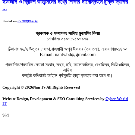
ইউজিসি ও ব্রিটিশ কাউন্সিলের মধ্যে শিক্ষার মানোন্নয়নে চুক্তি স্বাক্ষর
...
Posted on
০১ নভেম্বার ২০২৫
প্রকাশক ও সম্পাদকঃ সাবিহা মুবাশশির নিলয়
মোবাইলঃ ০১৯৭৮-১৯৭৯৭৯
ঠিকানাঃ ৭৬/২ উত্তর চাষাড়া,রাজধানী অপূর্ব টাওয়ার (৩য় তলা), নারায়ণগঞ্জ-১৪০০
E-mail: nantv.bd@gmail.com
প্রকাশিত/প্রচারিত কোনো সংবাদ, তথ্য, ছবি, আলোকচিত্র, রেখাচিত্র, ভিডিওচিত্র,
অডিও
কনটেন্ট কপিরাইট আইনে পূর্বানুমতি ছাড়া ব্যবহার করা যাবে না।
Copyright © 2026Nan Tv All Rights Reserved
Website Design, Development & SEO Consulting Services by
Cyber World
IT
%d