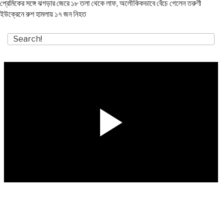
প্রেমিকের সঙ্গে ঝগড়ার জেরে ১৮ তলা থেকে লাফ, অলৌকিকভাবে বেঁচে গেলেন তরুণী
ইউক্রেনে রুশ হামলায় ১৭ জন নিহত