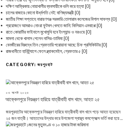
দক্ষিণ আফ্রিকায় নোয়াখালীর ব্যবসায়ীকে গুলি করে হত্যা [0]
চালের বাজারে কোনো ঊর্ধ্বগতি নেই: বাণিজ্যমন্ত্রী [0]
জাতীয় শিক্ষা সপ্তাহে নারায়ণগঞ্জ সরকারি তোলারাম কলেজের বিশাল সাফল্য [0]
প্রয়োজনে আমরাও নোংরা ফুটবল খেলতে জানি: কিলিয়ান এমবাপ্পে [0]
রাতে কোয়ার্টার ফাইনালে মুখোমুখি হবে ইংল্যান্ড ও নরওয়ে [0]
মামলা থেকে খালাস পেলেন নাসির-তামিমা [0]
বেনজীরের বিরুদ্ধে তিন গ্রেফতারি পরোয়ানা আছে: চিফ প্রসিকিউটর [0]
রাজধানীতে হানিট্র্যাপে ফেলে ব্ল্যাকমেইল, গ্রেফতার ৫ [0]
CATEGORY:
জয়পুরহাট
POSTED
০৩ আগষ্ট ২০২৩
ON
আক্কেলপুরে নিয়ন্ত্রণ হারিয়ে যাত্রীবাহী বাস খাদে, আহত ২৫
জয়পুরহাটের আক্কেলপুরে নিয়ন্ত্রণ হারিয়ে যাত্রীবাহী বাস খাদে পড়ে আহত হয়েছেন
২৫ জন যাত্রী। আহতদের উদ্ধার করে উপজেলা স্বাস্থ্য কমপ্লেক্সে ভর্তি করা হয়ে ...