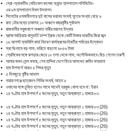
প্রো-অ্যাকটিভ মেডিকেল কলেজ অ্যান্ড হাসপাতাল ললিমিটেড-
এর ৯ম হাসপাতাল দিবস উদযাপন
সিলেটের ওসমানীনগরে দুই বাসের ভয়াবহ সংঘর্ষ; মৃতের সংখ্যা বেড়ে ৯
রাত ১টার মধ্যে ঢাকাসহ ১০ অঞ্চলে বজ্রবৃষ্টির পূর্বাভাস
রাজধানীর সবুজবাগে অজ্ঞাত নারীর মরদেহ উদ্ধার
ব্রাহ্মণবাড়িয়ায় বালুভর্তি ডাম্প ট্রাক থেকে কোটি টাকার ভারতীয় জিরা জব্দ
১৬ আগস্ট ফ্যামিলি কার্ড বিতরণ কার্যক্রমের দ্বিতীয় পর্যায়ের উদ্বোধন
স্বর্ণের দামে বড় লাফ, ভরিতে বাড়লো ৯৮৫৬ টাকা
প্রেমিকের সঙ্গে ঝগড়ার জেরে ১৮ তলা থেকে লাফ, অলৌকিকভাবে বেঁচে গেলেন তরুণী
আমার কমন সেন্স বলছে, শেখ হাসিনা দেশে ফিরে আসবেন: রুমিন ফারহানা
হাম উপসর্গে আরও ৫ শিশুর মৃত্যু
৫ দিনজুড়ে বৃষ্টির আভাস
নারায়ণগঞ্জে ছাত্রদল-শিবির সংঘর্ষ, আহত ৫
ওমানের সঙ্গে চুক্তি হলেও সাথে সাথেই হরমুজ খোলা হবে না : ইরান
২৪ ঘণ্টায় হাম উপসর্গে ৫ জনের মৃত্যু, নতুন আক্রান্ত ১ হাজার ৮৩
২৪ ঘণ্টায় হাম উপসর্গে ৫ জনের মৃত্যু, নতুন আক্রান্ত ১ হাজার ৮৩ (26)
২৪ ঘণ্টায় হাম উপসর্গে ৫ জনের মৃত্যু, নতুন আক্রান্ত ১ হাজার ৮৩ (26)
২৪ ঘণ্টায় হাম উপসর্গে ৫ জনের মৃত্যু, নতুন আক্রান্ত ১ হাজার ৮৩ (26)
২৪ ঘণ্টায় হাম উপসর্গে ৫ জনের মৃত্যু, নতুন আক্রান্ত ১ হাজার ৮৩ (26)