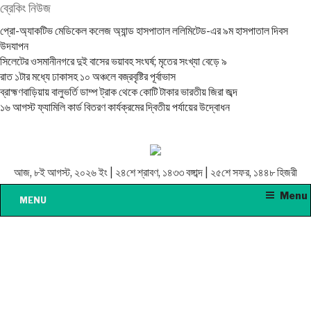
ব্রেকিং নিউজ
প্রো-অ্যাকটিভ মেডিকেল কলেজ অ্যান্ড হাসপাতাল ললিমিটেড-এর ৯ম হাসপাতাল দিবস
উদযাপন
সিলেটের ওসমানীনগরে দুই বাসের ভয়াবহ সংঘর্ষ; মৃতের সংখ্যা বেড়ে ৯
রাত ১টার মধ্যে ঢাকাসহ ১০ অঞ্চলে বজ্রবৃষ্টির পূর্বাভাস
ব্রাহ্মণবাড়িয়ায় বালুভর্তি ডাম্প ট্রাক থেকে কোটি টাকার ভারতীয় জিরা জব্দ
১৬ আগস্ট ফ্যামিলি কার্ড বিতরণ কার্যক্রমের দ্বিতীয় পর্যায়ের উদ্বোধন
আজ, ৮ই আগস্ট, ২০২৬ ইং | ২৪শে শ্রাবণ, ১৪৩৩ বঙ্গাব্দ | ২৫শে সফর, ১৪৪৮ হিজরী
Menu
MENU