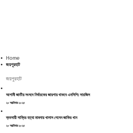
Home
জয়পুরহাট
জয়পুরহাট
আগামী জাতীয় সংসদে নির্ধারকের জায়গায় থাকবে এনসিপি: সারজিস
Posted
২০ অক্টোবার ২০২৫
on
ব্যবসায়ী সাব্বির হত্যা মামলায় খালাস পেলেন জাকির খান
Posted
২০ অক্টোবার ২০২৫
on