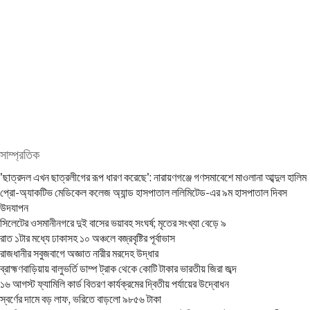
সাম্প্রতিক
'ছাত্রদল এখন ছাত্রলীগের রূপ ধারণ করেছে': নারায়ণগঞ্জে গণসমাবেশে মাওলানা আব্দুল হালিম
প্রো-অ্যাকটিভ মেডিকেল কলেজ অ্যান্ড হাসপাতাল ললিমিটেড-এর ৯ম হাসপাতাল দিবস
উদযাপন
সিলেটের ওসমানীনগরে দুই বাসের ভয়াবহ সংঘর্ষ; মৃতের সংখ্যা বেড়ে ৯
রাত ১টার মধ্যে ঢাকাসহ ১০ অঞ্চলে বজ্রবৃষ্টির পূর্বাভাস
রাজধানীর সবুজবাগে অজ্ঞাত নারীর মরদেহ উদ্ধার
ব্রাহ্মণবাড়িয়ায় বালুভর্তি ডাম্প ট্রাক থেকে কোটি টাকার ভারতীয় জিরা জব্দ
১৬ আগস্ট ফ্যামিলি কার্ড বিতরণ কার্যক্রমের দ্বিতীয় পর্যায়ের উদ্বোধন
স্বর্ণের দামে বড় লাফ, ভরিতে বাড়লো ৯৮৫৬ টাকা