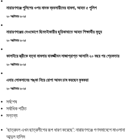
নারায়ণগঞ্জে পুলিশের ওপর মাদক ব্যবসায়ীদের হামলা, আহত ৫ পুলিশ
Posted
২০ অক্টোবার ২০২৫
on
নারায়ণগঞ্জের দেওভোগে ছিনতইকারীর ছুরিকাঘাতে আহত শিক্ষার্থীর মৃত্যু
Posted
২০ অক্টোবার ২০২৫
on
কালাইয়ে স্ত্রীকে হত্যা মামলায় যাবজ্জীবন সাজাপ্রাপ্ত আসামি ২০ বছর পর গ্রেফতার
Posted
২০ অক্টোবার ২০২৫
on
এবার লোকসানের শঙ্কা নিয়ে রোপা আমন চাষ করছেন কৃষকরা
Posted
২০ অক্টোবার ২০২৫
on
সর্বশেষ
সর্বাধিক পঠিত
মন্তব্য
'ছাত্রদল এখন ছাত্রলীগের রূপ ধারণ করেছে': নারায়ণগঞ্জে গণসমাবেশে মাওলানা
আব্দুল হালিম