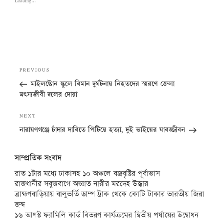
Loading...
Post
Previous
PREVIOUS
navigation
Post
মাইলষ্টোন স্কুলে বিমান দুর্ঘটনায় নিহতদের স্মরণে জেলা
মৎস্যজীবী দলের দোয়া
Next
NEXT
Post
নারায়ণগঞ্জে চাঁদার দাবিতে পিটিয়ে হত্যা, দুই ভাইয়ের যাবজ্জীবন
সাম্প্রতিক সংবাদ
রাত ১টার মধ্যে ঢাকাসহ ১০ অঞ্চলে বজ্রবৃষ্টির পূর্বাভাস
রাজধানীর সবুজবাগে অজ্ঞাত নারীর মরদেহ উদ্ধার
ব্রাহ্মণবাড়িয়ায় বালুভর্তি ডাম্প ট্রাক থেকে কোটি টাকার ভারতীয় জিরা
জব্দ
১৬ আগস্ট ফ্যামিলি কার্ড বিতরণ কার্যক্রমের দ্বিতীয় পর্যায়ের উদ্বোধন