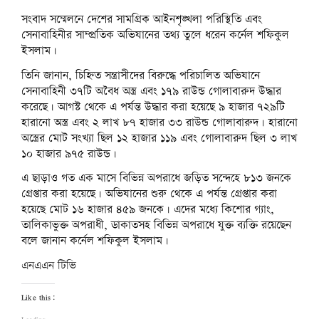
s
i
s
s
o
O
s
n
i
i
n
i
i
w
p
i
s
n
সংবাদ সম্মেলনে দেশের সামগ্রিক আইনশৃঙ্খলা পরিস্থিতি এবং
n
n
n
n
)
e
n
i
d
n
e
n
n
n
n
n
o
সেনাবাহিনীর সাম্প্রতিক অভিযানের তথ্য তুলে ধরেন কর্নেল শফিকুল
e
w
e
e
s
e
n
w
ইসলাম।
w
w
w
w
i
w
e
)
w
i
w
w
n
w
w
i
n
i
i
n
i
w
তিনি জানান, চিহ্নিত সন্ত্রাসীদের বিরুদ্ধে পরিচালিত অভিযানে
n
d
n
n
e
n
i
d
o
d
d
w
d
n
সেনাবাহিনী ৩৭টি অবৈধ অস্ত্র এবং ১৭৯ রাউন্ড গোলাবারুদ উদ্ধার
o
w
o
o
w
o
d
w
)
w
w
i
w
o
করেছে। আগস্ট থেকে এ পর্যন্ত উদ্ধার করা হয়েছে ৯ হাজার ৭২৯টি
)
)
)
n
)
w
হারানো অস্ত্র এবং ২ লাখ ৮৭ হাজার ৩৩ রাউন্ড গোলাবারুদ। হারানো
d
)
o
অস্ত্রের মোট সংখ্যা ছিল ১২ হাজার ১১৯ এবং গোলাবারুদ ছিল ৩ লাখ
w
)
১০ হাজার ৯৭৫ রাউন্ড।
এ ছাড়াও গত এক মাসে বিভিন্ন অপরাধে জড়িত সন্দেহে ৮১৩ জনকে
গ্রেপ্তার করা হয়েছে। অভিযানের শুরু থেকে এ পর্যন্ত গ্রেপ্তার করা
হয়েছে মোট ১৬ হাজার ৪৫৯ জনকে। এদের মধ্যে কিশোর গ্যাং,
তালিকাভুক্ত অপরাধী, ডাকাতসহ বিভিন্ন অপরাধে যুক্ত ব্যক্তি রয়েছেন
বলে জানান কর্নেল শফিকুল ইসলাম।
এনএএন টিভি
Like this: