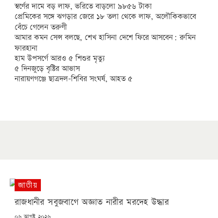
স্বর্ণের দামে বড় লাফ, ভরিতে বাড়লো ৯৮৫৬ টাকা
প্রেমিকের সঙ্গে ঝগড়ার জেরে ১৮ তলা থেকে লাফ, অলৌকিকভাবে
বেঁচে গেলেন তরুণী
আমার কমন সেন্স বলছে, শেখ হাসিনা দেশে ফিরে আসবেন: রুমিন
ফারহানা
হাম উপসর্গে আরও ৫ শিশুর মৃত্যু
৫ দিনজুড়ে বৃষ্টির আভাস
নারায়ণগঞ্জে ছাত্রদল-শিবির সংঘর্ষ, আহত ৫
জাতীয়
রাজধানীর সবুজবাগে অজ্ঞাত নারীর মরদেহ উদ্ধার
POSTED
০৬ আগষ্ট ২০২৬