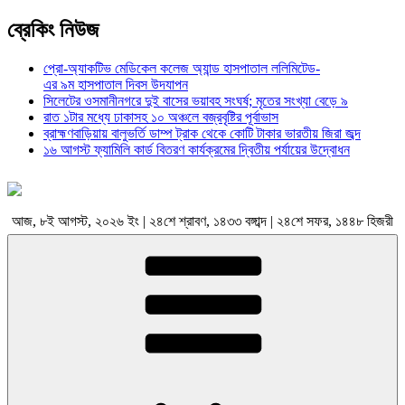
ব্রেকিং নিউজ
প্রো-অ্যাকটিভ মেডিকেল কলেজ অ্যান্ড হাসপাতাল ললিমিটেড-
এর ৯ম হাসপাতাল দিবস উদযাপন
সিলেটের ওসমানীনগরে দুই বাসের ভয়াবহ সংঘর্ষ; মৃতের সংখ্যা বেড়ে ৯
রাত ১টার মধ্যে ঢাকাসহ ১০ অঞ্চলে বজ্রবৃষ্টির পূর্বাভাস
ব্রাহ্মণবাড়িয়ায় বালুভর্তি ডাম্প ট্রাক থেকে কোটি টাকার ভারতীয় জিরা জব্দ
১৬ আগস্ট ফ্যামিলি কার্ড বিতরণ কার্যক্রমের দ্বিতীয় পর্যায়ের উদ্বোধন
আজ, ৮ই আগস্ট, ২০২৬ ইং | ২৪শে শ্রাবণ, ১৪৩৩ বঙ্গাব্দ | ২৪শে সফর, ১৪৪৮ হিজরী