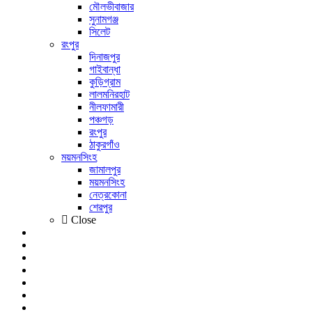
মৌলভীবাজার
সুনামগঞ্জ
সিলেট
রংপুর
দিনাজপুর
গাইবান্ধা
কুড়িগ্রাম
লালমনিরহাট
নীলফামারী
পঞ্চগড়
রংপুর
ঠাকুরগাঁও
ময়মনসিংহ
জামালপুর
ময়মনসিংহ
নেত্রকোনা
শেরপুর
Close
খেলা
বিনোদন
লাইফ স্টাইল
শিক্ষাঙ্গন
আইটি বিশ্ব
প্রবাসী
আরও