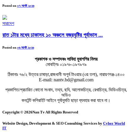
Posted on
০৭ আগষ্ট ২০২৬
সারাদেশ
রাত ১টার মধ্যে ঢাকাসহ ১০ অঞ্চলে বজ্রবৃষ্টির পূর্বাভাস ...
Posted on
০৬ আগষ্ট ২০২৬
প্রকাশক ও সম্পাদকঃ সাবিহা মুবাশশির নিলয়
মোবাইলঃ ০১৯৭৮-১৯৭৯৭৯
ঠিকানাঃ ৭৬/২ উত্তর চাষাড়া,রাজধানী অপূর্ব টাওয়ার (৩য় তলা), নারায়ণগঞ্জ-১৪০০
E-mail: nantv.bd@gmail.com
প্রকাশিত/প্রচারিত কোনো সংবাদ, তথ্য, ছবি, আলোকচিত্র, রেখাচিত্র, ভিডিওচিত্র,
অডিও
কনটেন্ট কপিরাইট আইনে পূর্বানুমতি ছাড়া ব্যবহার করা যাবে না।
Copyright © 2026Nan Tv All Rights Reserved
Website Design, Development & SEO Consulting Services by
Cyber World
IT