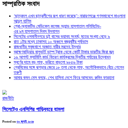
সাম্প্রতিক সংবাদ
‘ছাত্রদল এখন ছাত্রলীগের রূপ ধারণ করেছে’: নারায়ণগঞ্জে গণসমাবেশে মাওলানা
আব্দুল হালিম
প্রো-অ্যাকটিভ মেডিকেল কলেজ অ্যান্ড হাসপাতাল ললিমিটেড-
এর ৯ম হাসপাতাল দিবস উদযাপন
সিলেটের ওসমানীনগরে দুই বাসের ভয়াবহ সংঘর্ষ; মৃতের সংখ্যা বেড়ে ৯
রাত ১টার মধ্যে ঢাকাসহ ১০ অঞ্চলে বজ্রবৃষ্টির পূর্বাভাস
রাজধানীর সবুজবাগে অজ্ঞাত নারীর মরদেহ উদ্ধার
ব্রাহ্মণবাড়িয়ায় বালুভর্তি ডাম্প ট্রাক থেকে কোটি টাকার ভারতীয় জিরা জব্দ
১৬ আগস্ট ফ্যামিলি কার্ড বিতরণ কার্যক্রমের দ্বিতীয় পর্যায়ের উদ্বোধন
স্বর্ণের দামে বড় লাফ, ভরিতে বাড়লো ৯৮৫৬ টাকা
প্রেমিকের সঙ্গে ঝগড়ার জেরে ১৮ তলা থেকে লাফ, অলৌকিকভাবে বেঁচে গেলেন
তরুণী
আমার কমন সেন্স বলছে, শেখ হাসিনা দেশে ফিরে আসবেন: রুমিন ফারহানা
রাজনীতি
সিলেটেও এনসিপির গাড়িবহরে হামলা
Posted on
৩০ জুলাই ২০২৬