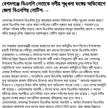
বেগমগঞ্জে বিএনপি নেতাকে দলীয় শৃঙ্খলা ভঙ্গের অভিযোগে
জেলা বিএনপির নোটিশ- –
বেগমগঞ্জ উপজেলা বিএনপির যুগ্ম আহ্বায়ক জামাল উদ্দিনকে দলীয় শৃঙ্খলা ভঙ্গের কারণে
জেলা বিএনপির পক্ষ থেকে কারণ দর্শানোর নোটিশ প্রদান করা হয়েছে। গতকাল (৩)
এপ্রিল শনিবার দলীর প্যাডে জেলা বিএনপির আহ্বায়ক মাহবুব আলমগীর আলো ও সদস্য
সচীব হারুনুর রশিদ আজাদের স্বাক্ষরকৃত নোটিশ প্রদান করা হয়।
গত শুক্রবার প্রধানমন্ত্রী তারেক রহমানের খাল খনন কর্মসূচীর অংশ হিসেবে উপজেলার
ছয়ানী ইউনিয়নের দেবীপুর দোয়ালিয়ায় খাল খননের উদ্বোধন করেন বিএনপির ভাইস
চেয়ারম্যান ও বেগমগঞ্জ ৩ আসনের সংসদ সদস্য বরকত উল্লা বুলু। এসময় জামাল
উদ্দিনের ব্রিক ফিল্ডের কতিপয় উশৃংখল কর্মী ওখানে বিশৃঙ্খলা সৃষ্টি করে এবং বেগমগঞ্জ
উপজেলা বিএনপির সাবেক সভাপতি ও বর্তমান আহ্বায়ক কামাক্ষ্যা চন্দ্র দাসকে নিয়ে
প্রতিহিংসা বশত অবান্তর অভিযোগ তোলে এবং খালখনন কর্মসূচিতে বিঘ্ন সৃষ্টি করেন।
এসময় উপস্থিত সংসদ সদস্যসহ সবাই উত্তেজিত জামাল উদ্দিন এর কর্মীদের শান্ত
হওয়ার আহ্বান জানান। অন্যদিকে জেলা বিএনপির স্বাক্ষরিত নোটিশে উপজেলা বিএনপির
যুগ্ম আহ্বায়ক জামাল উদ্দিনকে উদ্দেশ্য করে উল্লেখ করা হয়েছে ” আপনার প্রকাশ্যে
ইন্ধনে ও নেতৃত্বে উক্ত ঘটনা ঘটেছে বলে অভিযোগ পাওয়া গেছে। এতে দলের ভাবমূর্তি
নষ্ট হয়েছে। এমতাবস্থায় আগামী ৩ দিনের মধ্যে জেলা বিএনপির আহ্বায়ক ও সদস্য
সচীবের কাছে স্বশরীরে এসে লিখিত ভাবে কারণ দর্শানোর জন্য বলা হয়েছে। নতুবা দলীয়
শৃঙ্খলা ভঙ্গের কারনে সাংগঠনিক ব্যবস্থা( বহিষ্কার) করা হতে পারে।
এমতাবস্থায় বেগমগঞ্জ উপজেলা বিএনপির সাবেক সভাপতি ও বর্তমান উপজেলা বিএনপির
আহ্বায়ক কামাক্ষ্যা চন্দ্র দাসের কাছে জানতে চাইলে তিনি বলেন, যারা আমার বিরুদ্ধে