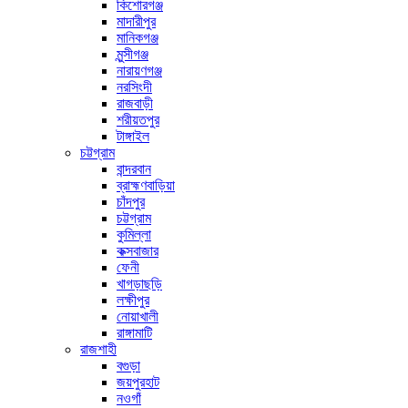
কিশোরগঞ্জ
মাদারীপুর
মানিকগঞ্জ
মুন্সীগঞ্জ
নারায়ণগঞ্জ
নরসিংদী
রাজবাড়ী
শরীয়তপুর
টাঙ্গাইল
চট্টগ্রাম
বান্দরবান
ব্রাহ্মণবাড়িয়া
চাঁদপুর
চট্টগ্রাম
কুমিল্লা
কক্সবাজার
ফেনী
খাগড়াছড়ি
লক্ষীপুর
নোয়াখালী
রাঙ্গামাটি
রাজশাহী
বগুড়া
জয়পুরহাট
নওগাঁ