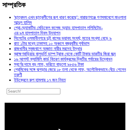
সাম্প্রতিক
'ছাত্রদল এখন ছাত্রলীগের রূপ ধারণ করেছে': নারায়ণগঞ্জে গণসমাবেশে মাওলানা
আব্দুল হালিম
প্রো-অ্যাকটিভ মেডিকেল কলেজ অ্যান্ড হাসপাতাল ললিমিটেড-
এর ৯ম হাসপাতাল দিবস উদযাপন
সিলেটের ওসমানীনগরে দুই বাসের ভয়াবহ সংঘর্ষ; মৃতের সংখ্যা বেড়ে ৯
রাত ১টার মধ্যে ঢাকাসহ ১০ অঞ্চলে বজ্রবৃষ্টির পূর্বাভাস
রাজধানীর সবুজবাগে অজ্ঞাত নারীর মরদেহ উদ্ধার
ব্রাহ্মণবাড়িয়ায় বালুভর্তি ডাম্প ট্রাক থেকে কোটি টাকার ভারতীয় জিরা জব্দ
১৬ আগস্ট ফ্যামিলি কার্ড বিতরণ কার্যক্রমের দ্বিতীয় পর্যায়ের উদ্বোধন
স্বর্ণের দামে বড় লাফ, ভরিতে বাড়লো ৯৮৫৬ টাকা
প্রেমিকের সঙ্গে ঝগড়ার জেরে ১৮ তলা থেকে লাফ, অলৌকিকভাবে বেঁচে গেলেন
তরুণী
ইউক্রেনে রুশ হামলায় ১৭ জন নিহত