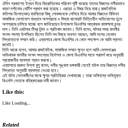
ঐদিন প্রকাশ্যে ইন্ধন দিয়ে বিভ্রান্তিকর পরিবেশ সৃষ্টি করেছে তাদের বিরুদ্ধে দলীয়ভাবে
কারণ দর্শানোর নোটিশ প্রদান করা হয়েছে। এছাড়া এ বিষয় নিয়ে যারা ( রাজনৈতিক
কতিপয় হিংসাত্বক) ব্যাক্তিরা কিছু লোকজনকে লেলিয়ে দিয়ে আমার বিরুদ্ধে বিভিন্ন
সামাজিক যোগাযোগ মাধ্যমে অপপ্রচার ও মিথ্যা বানোয়াট ভিত্তিহীন অভিযোগের তুলে
অপপ্রচার চালিয়ে যাচ্ছে বলে জানিয়েছেন উপজেলা বিএনপির আহ্বায়ক কামাক্ষ্যা চন্দ্র
দাস। তিনি এঘটনার তীব্র নিন্দা ও প্রতিবাদ জানান। তিনি বলেন, ঘটনার সময় মাননীয়
সংসদ সদস্য উপস্থিত ছিলেন তিনি সব বিষয়ে অবগত আছেন, আমি দলের যেকোন
সিদ্ধান্তকে সম্মান করি। এব্যাপারে জেলা বিএনপির যে কোন পদক্ষেপ কে আমি স্বাগত
জানাই।
তিনি আরো বলেন, আমার রাজনৈতিক, সামাজিক সম্মান ক্ষুন্ন হলে আমি বেগমগঞ্জের
অভিবাবক মাননীয় সংসদ সদস্যের নির্দেশনা ও জেলা বিএনপির সাথে পরামর্শ করে অনুযায়ী
প্রয়োজনীয় ব্যবস্থা গ্রহন করবো।
এব্যাপারে বরকত উল্লা বুলু বলেন, দলীর শৃঙ্খলা ভঙ্গকারী যেহেই হউক তার বিরুদ্ধে দলীয়
সিদ্ধান্ত অনুযায়ী ব্যাবস্থা নেওয়া হবে।
এই ঘটনা নেতাকর্মীদের মাঝে ক্ষুব্ধ প্রতিক্রিয়া দেখাযাচ্ছে। তারা অবিলম্বে অভিযুক্ত
বিএনপি নেতাকে বহিষ্কারেরর দাবী জানান।
Like this:
Like
Loading...
Related