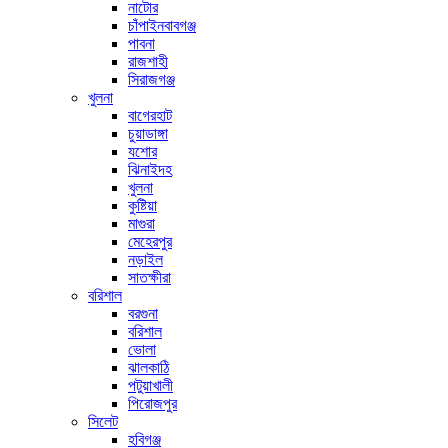
নাটোর
চাঁপাইনবাবগঞ্জ
পাবনা
রাজশাহী
সিরাজগঞ্জ
খুলনা
বাগেরহাট
চুয়াডাঙ্গা
যশোর
ঝিনাইদহ
খুলনা
কুষ্টিয়া
মাগুরা
মেহেরপুর
নড়াইল
সাতক্ষীরা
বরিশাল
বরগুনা
বরিশাল
ভোলা
ঝালকাঠি
পটুয়াখালী
পিরোজপুর
সিলেট
হবিগঞ্জ