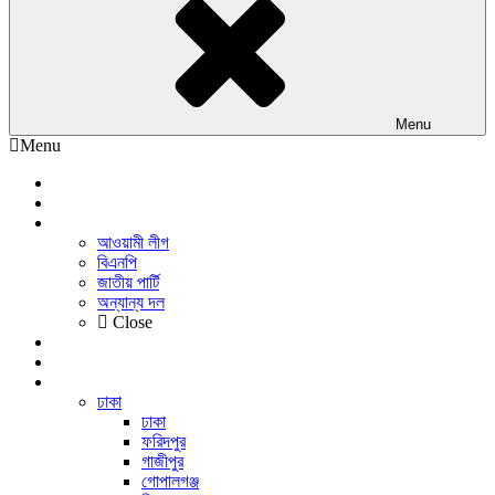
Menu
Menu
প্রচ্ছদ
জাতীয়
রাজনীতি
আওয়ামী লীগ
বিএনপি
জাতীয় পার্টি
অন্যান্য দল
Close
অর্থনীতি
আন্তর্জাতিক
সারাদেশ
ঢাকা
ঢাকা
ফরিদপুর
গাজীপুর
গোপালগঞ্জ