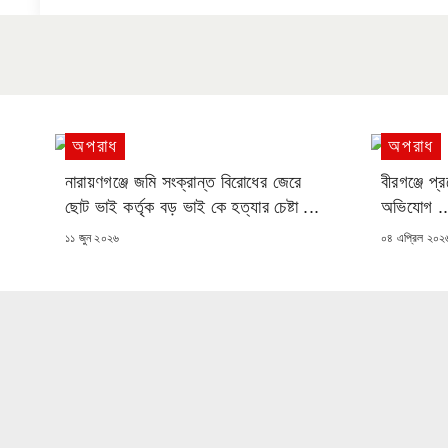
অপরাধ
অপরাধ
নারায়ণগঞ্জে জমি সংক্রান্ত বিরোধের জেরে
বীরগঞ্জে প্
ছোট ভাই কর্তৃক বড় ভাই কে হত্যার চেষ্টা ...
অভিযোগ ..
POSTED
POSTED
১১ জুন ২০২৬
০৪ এপ্রিল ২০২
ON
ON