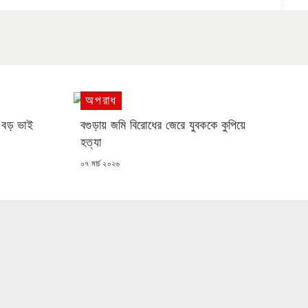
অপরাধ
ে বড় ভাই
বগুড়ায় জমি বিরোধের জেরে যুবককে কুপিয়ে
হত্যা
POSTED
০৭ মার্চ ২০২৬
ON
ও