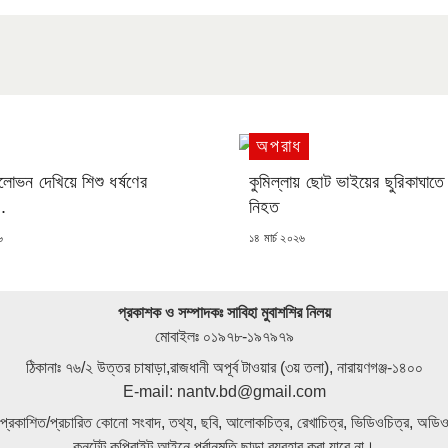
অপরাধ
রলোভন দেখিয়ে শিশু ধর্ষণের
কুমিল্লায় ছোট ভাইয়ের ছুরিকাঘাত
.
নিহত
POSTED
৬
১৪ মার্চ ২০২৬
ON
প্রকাশক ও সম্পাদকঃ সাবিহা মুবাশশির নিলয়
মোবাইলঃ ০১৯৭৮-১৯৭৯৭৯
ঠিকানাঃ ৭৬/২ উত্তর চাষাড়া,রাজধানী অপূর্ব টাওয়ার (৩য় তলা), নারায়ণগঞ্জ-১৪০০
E-mail: nantv.bd@gmail.com
প্রকাশিত/প্রচারিত কোনো সংবাদ, তথ্য, ছবি, আলোকচিত্র, রেখাচিত্র, ভিডিওচিত্র, অডি
কনটেন্ট কপিরাইট আইনে পূর্বানুমতি ছাড়া ব্যবহার করা যাবে না।