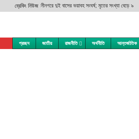
সিলেটের ওসমানীনগরে দুই বাসের ভয়াবহ সংঘর্ষ; মৃতের সংখ্যা বেড়ে ৯
র
ব্রেকিং নিউজ
প্রচ্ছদ
জাতীয়
রাজনীতি
অর্থনীতি
আন্তর্জাতিক
ঢাকা
বান্দরবান
বগুড়া
বাগেরহাট
ফরিদপুর
ব্রাহ্মণবাড়িয়া
জয়পুরহাট
চুয়াডাঙ্গা
গাজীপুর
চাঁদপুর
নওগাঁ
যশোর
গোপালগঞ্জ
চট্টগ্রাম
নাটোর
ঝিনাইদহ
কিশোরগঞ্জ
কুমিল্লা
চাঁপাইনবাবগঞ্জ
খুলনা
মাদারীপুর
কক্সবাজার
পাবনা
কুষ্টিয়া