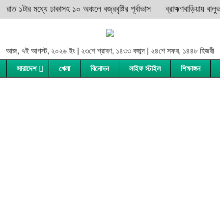
াত ১টার মধ্যে ঢাকাসহ ১০ অঞ্চলে বজ্রবৃষ্টির পূর্বাভাস
ব্রাহ্মণবাড়িয়ায় বালুভর্
আজ, ৭ই আগস্ট, ২০২৬ ইং | ২৩শে শ্রাবণ, ১৪৩৩ বঙ্গাব্দ | ২৪শে সফর, ১৪৪৮ হিজরী
সারাদেশ
খেলা
বিনোদন
লাইফ স্টাইল
শিক্ষাঙ্গন
বরগুনা
হবিগঞ্জ
দিনাজপুর
জামালপুর
বরিশাল
মৌলভীবাজার
গাইবান্ধা
ময়মনসিংহ
ভোলা
সুনামগঞ্জ
কুড়িগ্রাম
নেত্রকোনা
ঝালকাঠি
সিলেট
লালমনিরহাট
শেরপুর
পটুয়াখালী
নীলফামারী
পিরোজপুর
পঞ্চগড়