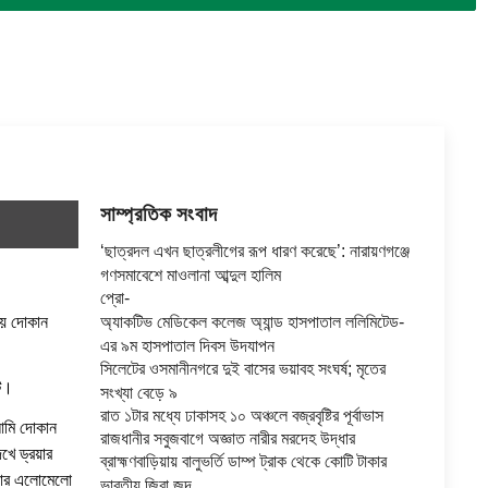
সাম্প্রতিক সংবাদ
‘ছাত্রদল এখন ছাত্রলীগের রূপ ধারণ করেছে’: নারায়ণগঞ্জে
গণসমাবেশে মাওলানা আব্দুল হালিম
প্রো-
ময় দোকান
অ্যাকটিভ মেডিকেল কলেজ অ্যান্ড হাসপাতাল ললিমিটেড-
এর ৯ম হাসপাতাল দিবস উদযাপন
সিলেটের ওসমানীনগরে দুই বাসের ভয়াবহ সংঘর্ষ; মৃতের
ে।
সংখ্যা বেড়ে ৯
রাত ১টার মধ্যে ঢাকাসহ ১০ অঞ্চলে বজ্রবৃষ্টির পূর্বাভাস
 আমি দোকান
রাজধানীর সবুজবাগে অজ্ঞাত নারীর মরদেহ উদ্ধার
খে ড্রয়ার
ব্রাহ্মণবাড়িয়ায় বালুভর্তি ডাম্প ট্রাক থেকে কোটি টাকার
 চোর এলোমেলো
ভারতীয় জিরা জব্দ