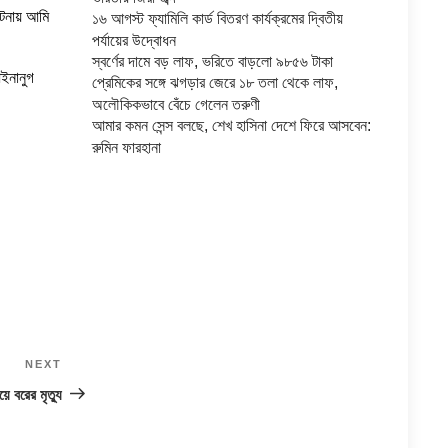
ঘটনায় আমি
১৬ আগস্ট ফ্যামিলি কার্ড বিতরণ কার্যক্রমের দ্বিতীয়
পর্যায়ের উদ্বোধন
স্বর্ণের দামে বড় লাফ, ভরিতে বাড়লো ৯৮৫৬ টাকা
আইনানুগ
প্রেমিকের সঙ্গে ঝগড়ার জেরে ১৮ তলা থেকে লাফ,
অলৌকিকভাবে বেঁচে গেলেন তরুণী
আমার কমন সেন্স বলছে, শেখ হাসিনা দেশে ফিরে আসবেন:
রুমিন ফারহানা
NEXT
Next
Post
ে বরের মৃত্যু