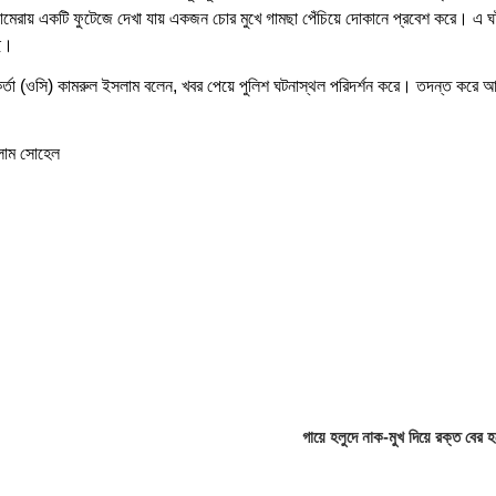
যামেরায় একটি ফুটেজে দেখা যায় একজন চোর মুখে গামছা পেঁচিয়ে দোকানে প্রবেশ করে। এ 
ি।
্মকর্তা (ওসি) কামরুল ইসলাম বলেন, খবর পেয়ে পুলিশ ঘটনাস্থল পরিদর্শন করে। তদন্ত করে 
সলাম সোহেল
গায়ে হলুদে নাক-মুখ দিয়ে রক্ত বের হয়