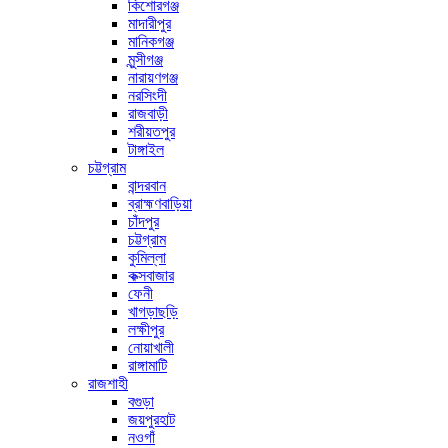
কিশোরগঞ্জ
মাদারীপুর
মানিকগঞ্জ
মুন্সীগঞ্জ
নারায়ণগঞ্জ
নরসিংদী
রাজবাড়ী
শরীয়তপুর
টাঙ্গাইল
চট্টগ্রাম
বান্দরবান
ব্রাহ্মণবাড়িয়া
চাঁদপুর
চট্টগ্রাম
কুমিল্লা
কক্সবাজার
ফেনী
খাগড়াছড়ি
লক্ষীপুর
নোয়াখালী
রাঙ্গামাটি
রাজশাহী
বগুড়া
জয়পুরহাট
নওগাঁ