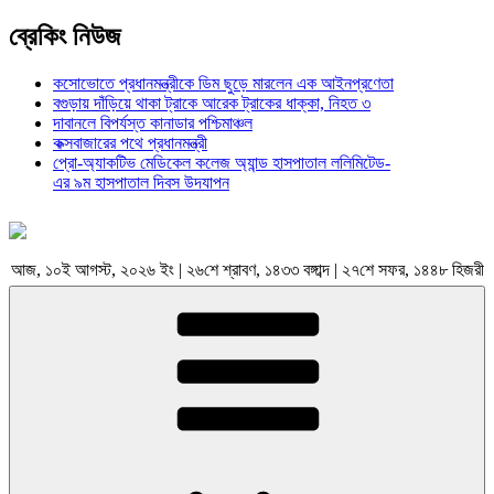
ব্রেকিং নিউজ
কসোভোতে প্রধানমন্ত্রীকে ডিম ছুড়ে মারলেন এক আইনপ্রণেতা
বগুড়ায় দাঁড়িয়ে থাকা ট্রাকে আরেক ট্রাকের ধাক্কা, নিহত ৩
দাবানলে বিপর্যস্ত কানাডার পশ্চিমাঞ্চল
কক্সবাজারের পথে প্রধানমন্ত্রী
প্রো-অ্যাকটিভ মেডিকেল কলেজ অ্যান্ড হাসপাতাল ললিমিটেড-
এর ৯ম হাসপাতাল দিবস উদযাপন
আজ, ১০ই আগস্ট, ২০২৬ ইং | ২৬শে শ্রাবণ, ১৪৩৩ বঙ্গাব্দ | ২৭শে সফর, ১৪৪৮ হিজরী