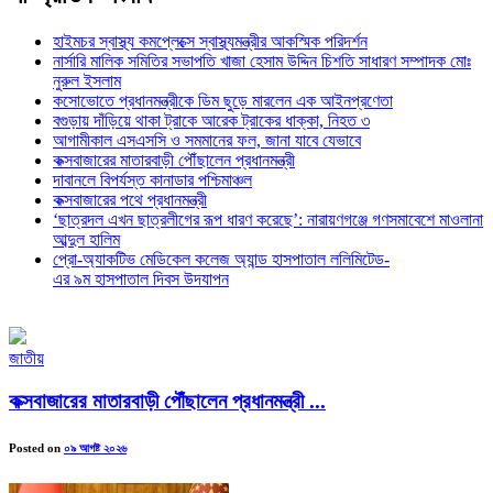
হাইমচর স্বাস্থ্য কমপ্লেক্সে স্বাস্থ্যমন্ত্রীর আকস্মিক পরিদর্শন
নার্সারি মালিক সমিতির সভাপতি খাজা হেসাম উদ্দিন চিশতি সাধারণ সম্পাদক মোঃ
নুরুল ইসলাম
কসোভোতে প্রধানমন্ত্রীকে ডিম ছুড়ে মারলেন এক আইনপ্রণেতা
বগুড়ায় দাঁড়িয়ে থাকা ট্রাকে আরেক ট্রাকের ধাক্কা, নিহত ৩
আগামীকাল এসএসসি ও সমমানের ফল, জানা যাবে যেভাবে
কক্সবাজারের মাতারবাড়ী পৌঁছালেন প্রধানমন্ত্রী
দাবানলে বিপর্যস্ত কানাডার পশ্চিমাঞ্চল
কক্সবাজারের পথে প্রধানমন্ত্রী
‘ছাত্রদল এখন ছাত্রলীগের রূপ ধারণ করেছে’: নারায়ণগঞ্জে গণসমাবেশে মাওলানা
আব্দুল হালিম
প্রো-অ্যাকটিভ মেডিকেল কলেজ অ্যান্ড হাসপাতাল ললিমিটেড-
এর ৯ম হাসপাতাল দিবস উদযাপন
জাতীয়
কক্সবাজারের মাতারবাড়ী পৌঁছালেন প্রধানমন্ত্রী ...
Posted on
০৯ আগষ্ট ২০২৬