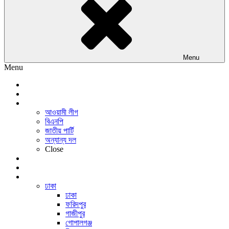
Menu
Menu
প্রচ্ছদ
জাতীয়
রাজনীতি
আওয়ামী লীগ
বিএনপি
জাতীয় পার্টি
অন্যান্য দল
Close
অর্থনীতি
আন্তর্জাতিক
সারাদেশ
ঢাকা
ঢাকা
ফরিদপুর
গাজীপুর
গোপালগঞ্জ