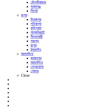
মৌলভীবাজার
সুনামগঞ্জ
সিলেট
রংপুর
দিনাজপুর
গাইবান্ধা
কুড়িগ্রাম
লালমনিরহাট
নীলফামারী
পঞ্চগড়
রংপুর
ঠাকুরগাঁও
ময়মনসিংহ
জামালপুর
ময়মনসিংহ
নেত্রকোনা
শেরপুর
Close
খেলা
বিনোদন
লাইফ স্টাইল
শিক্ষাঙ্গন
আইটি বিশ্ব
প্রবাসী
আরও