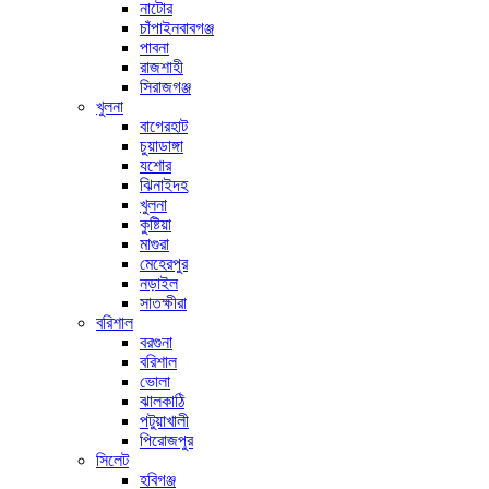
নাটোর
চাঁপাইনবাবগঞ্জ
পাবনা
রাজশাহী
সিরাজগঞ্জ
খুলনা
বাগেরহাট
চুয়াডাঙ্গা
যশোর
ঝিনাইদহ
খুলনা
কুষ্টিয়া
মাগুরা
মেহেরপুর
নড়াইল
সাতক্ষীরা
বরিশাল
বরগুনা
বরিশাল
ভোলা
ঝালকাঠি
পটুয়াখালী
পিরোজপুর
সিলেট
হবিগঞ্জ