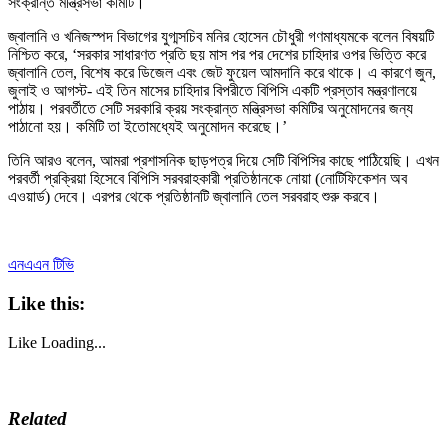
সংক্রান্ত মন্ত্রিসভা কমিটি।
জ্বালানি ও খনিজস্পদ বিভাগের যুগ্মসচিব মনির হোসেন চৌধুরী গণমাধ্যমকে বলেন বিষয়টি
নিশ্চিত করে, ‘সরকার সাধারণত প্রতি ছয় মাস পর পর দেশের চাহিদার ওপর ভিত্তি করে
জ্বালানি তেল, বিশেষ করে ডিজেল এবং জেট ফুয়েল আমদানি করে থাকে। এ কারণে জুন,
জুলাই ও আগস্ট- এই তিন মাসের চাহিদার বিপরীতে বিপিসি একটি প্রস্তাব মন্ত্রণালয়ে
পাঠায়। পরবর্তীতে সেটি সরকারি ক্রয় সংক্রান্ত মন্ত্রিসভা কমিটির অনুমোদনের জন্য
পাঠানো হয়। কমিটি তা ইতোমধ্যেই অনুমোদন করেছে।’
তিনি আরও বলেন, আমরা প্রশাসনিক ছাড়পত্র দিয়ে সেটি বিপিসির কাছে পাঠিয়েছি। এখন
পরবর্তী প্রক্রিয়া হিসেবে বিপিসি সরবরাহকারী প্রতিষ্ঠানকে নোয়া (নোটিফিকেশন অব
এওয়ার্ড) দেবে। এরপর থেকে প্রতিষ্ঠানটি জ্বালানি তেল সরবরাহ শুরু করবে।
এনএএন টিভি
Like this:
Like
Loading...
Related