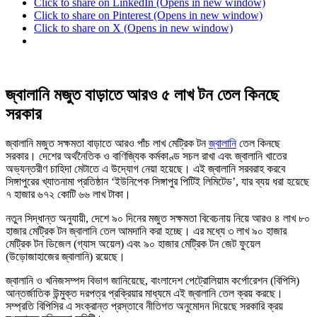
Click to share on LinkedIn (Opens in new window)
Click to share on Pinterest (Opens in new window)
Click to share on X (Opens in new window)
জ্বালানি মজুত বাড়াতে আরও ৫ লাখ টন তেল কিনছে
সরকার
জ্বালানি মজুত সক্ষমতা বাড়াতে আরও পাঁচ লাখ মেট্রিক টন
জ্বালানি
তেল কিনছে
সরকার। দেশের অর্থনৈতিক ও বাণিজ্যিক কর্মকাণ্ড সচল রাখা এবং জ্বালানি খাতের
অভ্যন্তরীণ চাহিদা মেটাতে এ উদ্যোগ নেয়া হয়েছে। এই জ্বালানি সরবরাহ করবে
সিঙ্গাপুরের খ্যাতনামা প্রতিষ্ঠান ‘ইউনিপেক সিঙ্গাপুর পিটিই লিমিটেড’, যার ব্যয় ধরা হয়েছে
৭ হাজার ৬৭২ কোটি ৬৬ লাখ টাকা।
নতুন সিদ্ধান্ত অনুযায়ী, দেশে ৯০ দিনের মজুত সক্ষমতা বিবেচনায় নিয়ে আরও ৪ লাখ ৮০
হাজার মেট্রিক টন জ্বালানি তেল আমদানি করা হচ্ছে। এর মধ্যে ৩ লাখ ৯০ হাজার
মেট্রিক টন ডিজেল (গ্যাস অয়েল) এবং ৯০ হাজার মেট্রিক টন জেট ফুয়েল
(উড়োজাহাজের জ্বালানি) রয়েছে।
জ্বালানি ও খনিজসম্পদ বিভাগ জানিয়েছে, বাংলাদেশ পেট্রোলিয়াম কর্পোরেশন (বিপিসি)
আন্তর্জাতিক উন্মুক্ত দরপত্র প্রক্রিয়ার মাধ্যমে এই জ্বালানি তেল ক্রয় করছে।
সম্প্রতি বিপিসির এ সংক্রান্ত প্রস্তাবে নীতিগত অনুমোদন দিয়েছে সরকারি ক্রয়