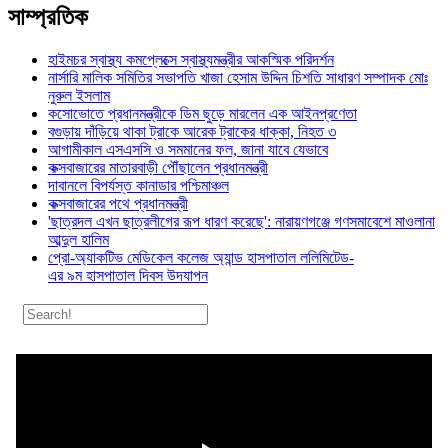
সাম্প্রতিক
হাইমচর স্বাস্থ্য কমপ্লেক্সে স্বাস্থ্যমন্ত্রীর আকস্মিক পরিদর্শন
নার্সারি মালিক সমিতির সভাপতি খাজা হেসাম উদ্দিন চিশতি সাধারণ সম্পাদক মোঃ
নুরুল ইসলাম
কসোভোতে প্রধানমন্ত্রীকে ডিম ছুড়ে মারলেন এক আইনপ্রণেতা
বগুড়ায় দাঁড়িয়ে থাকা ট্রাকে আরেক ট্রাকের ধাক্কা, নিহত ৩
আগামীকাল এসএসসি ও সমমানের ফল, জানা যাবে যেভাবে
কক্সবাজারের মাতারবাড়ী পৌঁছালেন প্রধানমন্ত্রী
দাবানলে বিপর্যস্ত কানাডার পশ্চিমাঞ্চল
কক্সবাজারের পথে প্রধানমন্ত্রী
'ছাত্রদল এখন ছাত্রলীগের রূপ ধারণ করেছে': নারায়ণগঞ্জে গণসমাবেশে মাওলানা
আব্দুল হালিম
প্রো-অ্যাকটিভ মেডিকেল কলেজ অ্যান্ড হাসপাতাল ললিমিটেড-
এর ৯ম হাসপাতাল দিবস উদযাপন