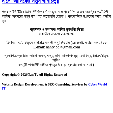
এলো আসিফের নতুন গানচিত্র
গতকাল ইউটিউবে ডিপি মিউজিক স্টেশন চ্যানেলে প্রকাশিত হয়েছে জনপ্রিয় কণ্ঠশিল্পী
আসিফ আকবরের নতুন গান ‘যত ভালোবাসি তোরে’। প্রসেনজিত মণ্ডলের কথায় গানটির
সুর ...
প্রকাশক ও সম্পাদকঃ সাবিহা মুবাশশির নিলয়
মোবাইলঃ ০১৯৭৮-১৯৭৯৭৯
ঠিকানাঃ ৭৬/২ উত্তর চাষাড়া,রাজধানী অপূর্ব টাওয়ার (৩য় তলা), নারায়ণগঞ্জ-১৪০০
E-mail: nantv.bd@gmail.com
প্রকাশিত/প্রচারিত কোনো সংবাদ, তথ্য, ছবি, আলোকচিত্র, রেখাচিত্র, ভিডিওচিত্র,
অডিও
কনটেন্ট কপিরাইট আইনে পূর্বানুমতি ছাড়া ব্যবহার করা যাবে না।
Copyright © 2026Nan Tv All Rights Reserved
Website Design, Development & SEO Consulting Services by
Cyber World
IT