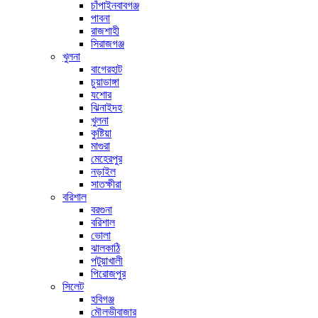
চাঁপাইনবাবগঞ্জ
পাবনা
রাজশাহী
সিরাজগঞ্জ
খুলনা
বাগেরহাট
চুয়াডাঙ্গা
যশোর
ঝিনাইদহ
খুলনা
কুষ্টিয়া
মাগুরা
মেহেরপুর
নড়াইল
সাতক্ষীরা
বরিশাল
বরগুনা
বরিশাল
ভোলা
ঝালকাঠি
পটুয়াখালী
পিরোজপুর
সিলেট
হবিগঞ্জ
মৌলভীবাজার