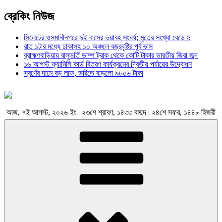
ব্রেকিং নিউজ
সিলেটের ওসমানীনগরে দুই বাসের ভয়াবহ সংঘর্ষ; মৃতের সংখ্যা বেড়ে ৯
রাত ১টার মধ্যে ঢাকাসহ ১০ অঞ্চলে বজ্রবৃষ্টির পূর্বাভাস
ব্রাহ্মণবাড়িয়ায় বালুভর্তি ডাম্প ট্রাক থেকে কোটি টাকার ভারতীয় জিরা জব্দ
১৬ আগস্ট ফ্যামিলি কার্ড বিতরণ কার্যক্রমের দ্বিতীয় পর্যায়ের উদ্বোধন
স্বর্ণের দামে বড় লাফ, ভরিতে বাড়লো ৯৮৫৬ টাকা
আজ, ৭ই আগস্ট, ২০২৬ ইং | ২৩শে শ্রাবণ, ১৪৩৩ বঙ্গাব্দ | ২৪শে সফর, ১৪৪৮ হিজরী