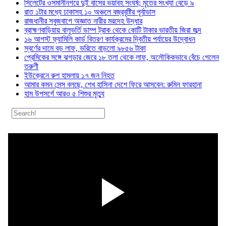
সিলেটের ওসমানীনগরে দুই বাসের ভয়াবহ সংঘর্ষ; মৃতের সংখ্যা বেড়ে ৯
রাত ১টার মধ্যে ঢাকাসহ ১০ অঞ্চলে বজ্রবৃষ্টির পূর্বাভাস
রাজধানীর সবুজবাগে অজ্ঞাত নারীর মরদেহ উদ্ধার
ব্রাহ্মণবাড়িয়ায় বালুভর্তি ডাম্প ট্রাক থেকে কোটি টাকার ভারতীয় জিরা জব্দ
১৬ আগস্ট ফ্যামিলি কার্ড বিতরণ কার্যক্রমের দ্বিতীয় পর্যায়ের উদ্বোধন
স্বর্ণের দামে বড় লাফ, ভরিতে বাড়লো ৯৮৫৬ টাকা
প্রেমিকের সঙ্গে ঝগড়ার জেরে ১৮ তলা থেকে লাফ, অলৌকিকভাবে বেঁচে গেলেন
তরুণী
ইউক্রেনে রুশ হামলায় ১৭ জন নিহত
আমার কমন সেন্স বলছে, শেখ হাসিনা দেশে ফিরে আসবেন: রুমিন ফারহানা
হাম উপসর্গে আরও ৫ শিশুর মৃত্যু