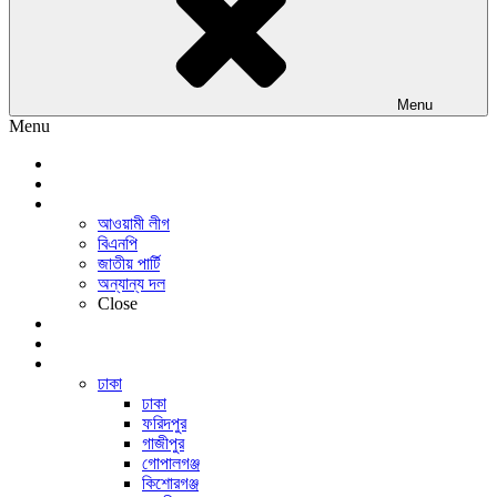
Menu
Menu
প্রচ্ছদ
জাতীয়
রাজনীতি
আওয়ামী লীগ
বিএনপি
জাতীয় পার্টি
অন্যান্য দল
Close
অর্থনীতি
আন্তর্জাতিক
সারাদেশ
ঢাকা
ঢাকা
ফরিদপুর
গাজীপুর
গোপালগঞ্জ
কিশোরগঞ্জ