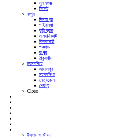
সুনামগঞ্জ
সিলেট
রংপুর
দিনাজপুর
গাইবান্ধা
কুড়িগ্রাম
লালমনিরহাট
নীলফামারী
পঞ্চগড়
রংপুর
ঠাকুরগাঁও
ময়মনসিংহ
জামালপুর
ময়মনসিংহ
নেত্রকোনা
শেরপুর
Close
খেলা
বিনোদন
লাইফ স্টাইল
শিক্ষাঙ্গন
আইটি বিশ্ব
প্রবাসী
আরও
ইসলাম ও জীবন