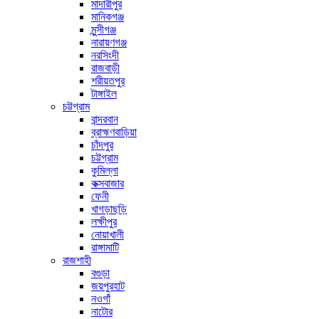
মাদারীপুর
মানিকগঞ্জ
মুন্সীগঞ্জ
নারায়ণগঞ্জ
নরসিংদী
রাজবাড়ী
শরীয়তপুর
টাঙ্গাইল
চট্টগ্রাম
বান্দরবান
ব্রাহ্মণবাড়িয়া
চাঁদপুর
চট্টগ্রাম
কুমিল্লা
কক্সবাজার
ফেনী
খাগড়াছড়ি
লক্ষীপুর
নোয়াখালী
রাঙ্গামাটি
রাজশাহী
বগুড়া
জয়পুরহাট
নওগাঁ
নাটোর