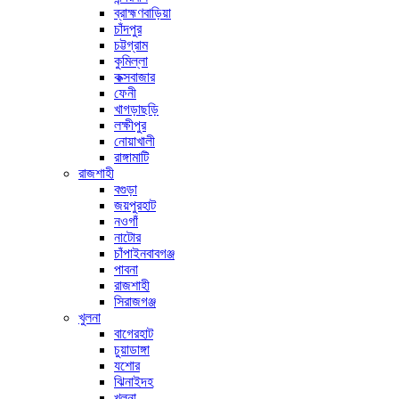
ব্রাহ্মণবাড়িয়া
চাঁদপুর
চট্টগ্রাম
কুমিল্লা
কক্সবাজার
ফেনী
খাগড়াছড়ি
লক্ষীপুর
নোয়াখালী
রাঙ্গামাটি
রাজশাহী
বগুড়া
জয়পুরহাট
নওগাঁ
নাটোর
চাঁপাইনবাবগঞ্জ
পাবনা
রাজশাহী
সিরাজগঞ্জ
খুলনা
বাগেরহাট
চুয়াডাঙ্গা
যশোর
ঝিনাইদহ
খুলনা