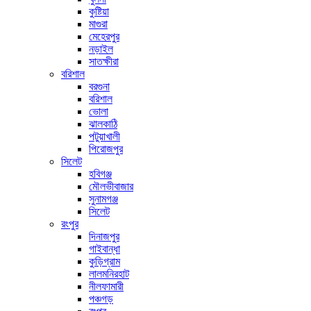
কুষ্টিয়া
মাগুরা
মেহেরপুর
নড়াইল
সাতক্ষীরা
বরিশাল
বরগুনা
বরিশাল
ভোলা
ঝালকাঠি
পটুয়াখালী
পিরোজপুর
সিলেট
হবিগঞ্জ
মৌলভীবাজার
সুনামগঞ্জ
সিলেট
রংপুর
দিনাজপুর
গাইবান্ধা
কুড়িগ্রাম
লালমনিরহাট
নীলফামারী
পঞ্চগড়