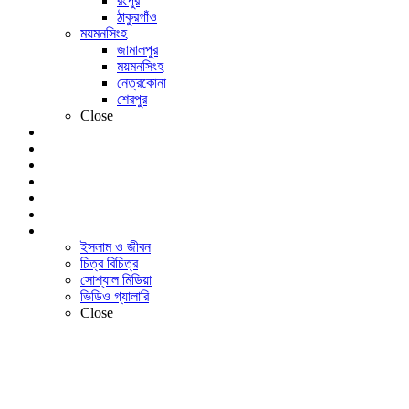
রংপুর
ঠাকুরগাঁও
ময়মনসিংহ
জামালপুর
ময়মনসিংহ
নেত্রকোনা
শেরপুর
Close
খেলা
বিনোদন
লাইফ স্টাইল
শিক্ষাঙ্গন
আইটি বিশ্ব
প্রবাসী
আরও
ইসলাম ও জীবন
চিত্র বিচিত্র
সোশ্যাল মিডিয়া
ভিডিও গ্যালারি
Close