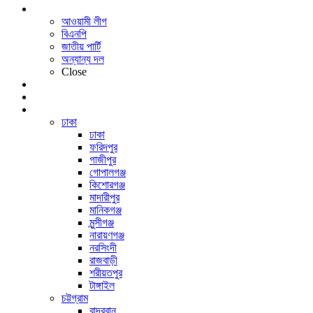
রাজনীতি
আওয়ামী লীগ
বিএনপি
জাতীয় পার্টি
অন্যান্য দল
Close
অর্থনীতি
আন্তর্জাতিক
সারাদেশ
ঢাকা
ঢাকা
ফরিদপুর
গাজীপুর
গোপালগঞ্জ
কিশোরগঞ্জ
মাদারীপুর
মানিকগঞ্জ
মুন্সীগঞ্জ
নারায়ণগঞ্জ
নরসিংদী
রাজবাড়ী
শরীয়তপুর
টাঙ্গাইল
চট্টগ্রাম
বান্দরবান