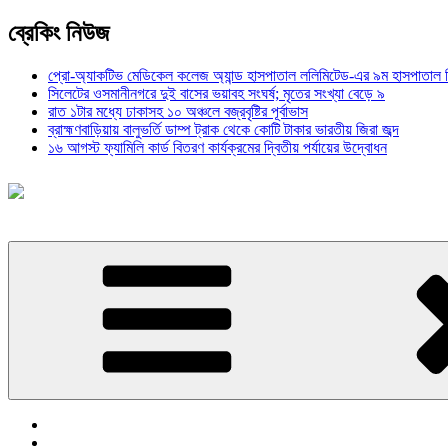
ব্রেকিং নিউজ
প্রো-অ্যাকটিভ মেডিকেল কলেজ অ্যান্ড হাসপাতাল ললিমিটেড-এর ৯ম হাসপাতাল
সিলেটের ওসমানীনগরে দুই বাসের ভয়াবহ সংঘর্ষ; মৃতের সংখ্যা বেড়ে ৯
রাত ১টার মধ্যে ঢাকাসহ ১০ অঞ্চলে বজ্রবৃষ্টির পূর্বাভাস
ব্রাহ্মণবাড়িয়ায় বালুভর্তি ডাম্প ট্রাক থেকে কোটি টাকার ভারতীয় জিরা জব্দ
১৬ আগস্ট ফ্যামিলি কার্ড বিতরণ কার্যক্রমের দ্বিতীয় পর্যায়ের উদ্বোধন
প্রচ্ছদ
জাতীয়