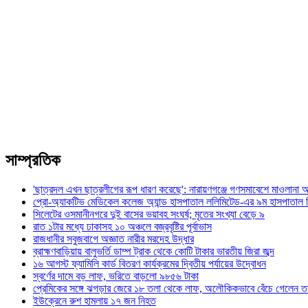
সাম্প্রতিক
'ছাত্রদল এখন ছাত্রলীগের রূপ ধারণ করেছে': নারায়ণগঞ্জে গণসমাবেশে মাওলানা আব
প্রো-অ্যাকটিভ মেডিকেল কলেজ অ্যান্ড হাসপাতাল ললিমিটেড-এর ৯ম হাসপাতাল
সিলেটের ওসমানীনগরে দুই বাসের ভয়াবহ সংঘর্ষ; মৃতের সংখ্যা বেড়ে ৯
রাত ১টার মধ্যে ঢাকাসহ ১০ অঞ্চলে বজ্রবৃষ্টির পূর্বাভাস
রাজধানীর সবুজবাগে অজ্ঞাত নারীর মরদেহ উদ্ধার
ব্রাহ্মণবাড়িয়ায় বালুভর্তি ডাম্প ট্রাক থেকে কোটি টাকার ভারতীয় জিরা জব্দ
১৬ আগস্ট ফ্যামিলি কার্ড বিতরণ কার্যক্রমের দ্বিতীয় পর্যায়ের উদ্বোধন
স্বর্ণের দামে বড় লাফ, ভরিতে বাড়লো ৯৮৫৬ টাকা
প্রেমিকের সঙ্গে ঝগড়ার জেরে ১৮ তলা থেকে লাফ, অলৌকিকভাবে বেঁচে গেলেন ত
ইউক্রেনে রুশ হামলায় ১৭ জন নিহত