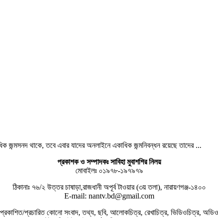
ধিক জন্মসনদ থাকে, তবে এবার যাদের অনলাইনে একাধিক জন্মনিবন্ধন রয়েছে তাদের ...
প্রকাশক ও সম্পাদকঃ সাবিহা মুবাশশির নিলয়
মোবাইলঃ ০১৯৭৮-১৯৭৯৭৯
ঠিকানাঃ ৭৬/২ উত্তর চাষাড়া,রাজধানী অপূর্ব টাওয়ার (৩য় তলা), নারায়ণগঞ্জ-১৪০০
E-mail: nantv.bd@gmail.com
প্রকাশিত/প্রচারিত কোনো সংবাদ, তথ্য, ছবি, আলোকচিত্র, রেখাচিত্র, ভিডিওচিত্র, অডি