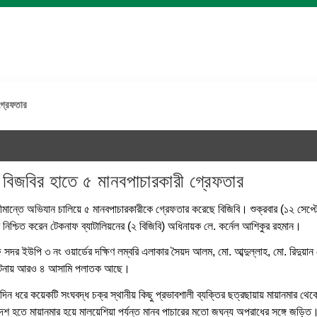
গ্রেফতার
 বিজবির হাতে ৫ মানবপাচারকারী গ্রেফতার
ীমান্তে অভিযান চালিয়ে ৫ মানবপাচারকারীকে গ্রেফতার করেছে বিজিবি। শুক্রবার (১২ সেপ্ট
়টি নিশ্চিত করেন টেকনাফ ব্যাটালিয়নের (২ বিজিবি) অধিনায়ক লে. কর্নেল আশিকুর রহমান।
দর ইউপি ৩ নং ওয়ার্ডের দক্ষিণ লম্বরি এলাকার সৈয়দ আলম, মো. আব্দুল্লাহ, মো. রিদুয়ান
ঘটনায় আরও ৪ আসামি পলাতক আছে।
দিন ধরে কয়েকটি সংঘবদ্ধ চক্র স্থানীয় কিছু প্রভাবশালী ব্যক্তির ছত্রছায়ায় মায়ানমার থে
েশ হতে মায়ানমার হয়ে মালয়েশিয়া পর্যন্ত মানব পাচারের মতো জঘন্য অপরাধের সঙ্গে জড়িত