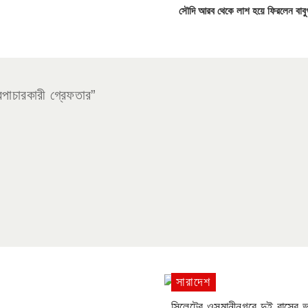
সৌদি আরব থেকে লাশ হয়ে ফিরলেন বাবুগঞ
াচারকারী গ্রেফতার”
সারাদেশ
সিলেটের ওসমানীনগরে দুই বাসের 