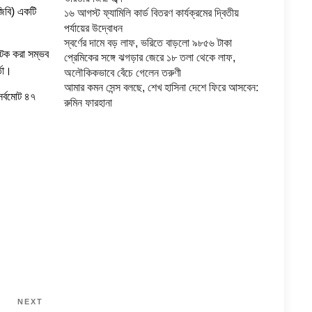
িজিবি) একটি
১৬ আগস্ট ফ্যামিলি কার্ড বিতরণ কার্যক্রমের দ্বিতীয়
পর্যায়ের উদ্বোধন
স্বর্ণের দামে বড় লাফ, ভরিতে বাড়লো ৯৮৫৬ টাকা
আটক করা সম্ভব
প্রেমিকের সঙ্গে ঝগড়ার জেরে ১৮ তলা থেকে লাফ,
্তা।
অলৌকিকভাবে বেঁচে গেলেন তরুণী
আমার কমন সেন্স বলছে, শেখ হাসিনা দেশে ফিরে আসবেন:
সর্বমোট ৪৭
রুমিন ফারহানা
NEXT
Next