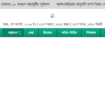
সহ ১০ অঞ্চলে বজ্রবৃষ্টির পূর্বাভাস
ব্রাহ্মণবাড়িয়ায় বালুভর্তি ডাম্প ট্রাক থেক
আজ, ৭ই আগস্ট, ২০২৬ ইং | ২৩শে শ্রাবণ, ১৪৩৩ বঙ্গাব্দ | ২৪শে সফর, ১৪৪৮ হিজরী
সারাদেশ
খেলা
বিনোদন
লাইফ স্টাইল
শিক্ষাঙ্গন
বরগুনা
হবিগঞ্জ
দিনাজপুর
জামালপুর
বরিশাল
মৌলভীবাজার
গাইবান্ধা
ময়মনসিংহ
ভোলা
সুনামগঞ্জ
কুড়িগ্রাম
নেত্রকোনা
ঝালকাঠি
সিলেট
লালমনিরহাট
শেরপুর
পটুয়াখালী
নীলফামারী
পিরোজপুর
পঞ্চগড়