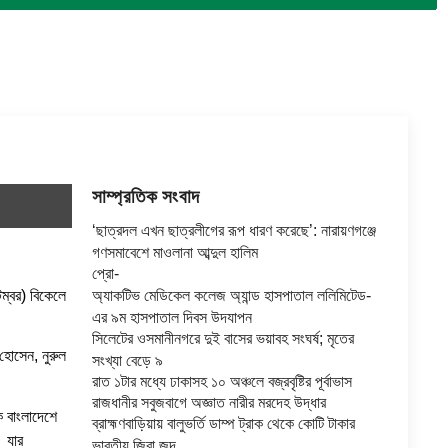
সাম্প্রতিক সংবাদ
‘ছাত্রদল এখন ছাত্রলীগের রূপ ধারণ করেছে’: নারায়ণগঞ্জে
গণসমাবেশে মাওলানা আব্দুল হালিম
প্রো-
েম্বর) বিকেলে
অ্যাকটিভ মেডিকেল কলেজ অ্যান্ড হাসপাতাল ললিমিটেড-
এর ৯ম হাসপাতাল দিবস উদযাপন
সিলেটের ওসমানীনগরে দুই বাসের ভয়াবহ সংঘর্ষ; মৃতের
 হোসেন, নুরুল
সংখ্যা বেড়ে ৯
রাত ১টার মধ্যে ঢাকাসহ ১০ অঞ্চলে বজ্রবৃষ্টির পূর্বাভাস
রাজধানীর সবুজবাগে অজ্ঞাত নারীর মরদেহ উদ্ধার
কে বাংলাদেশে
ব্রাহ্মণবাড়িয়ায় বালুভর্তি ডাম্প ট্রাক থেকে কোটি টাকার
। যার
ভারতীয় জিরা জব্দ