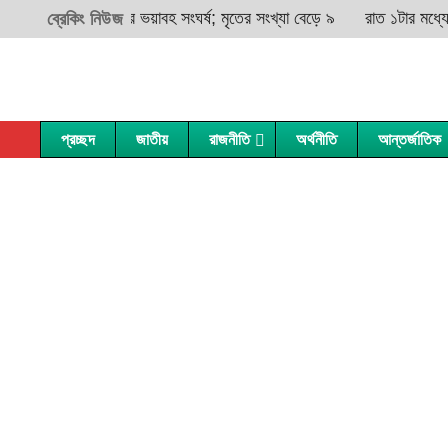
ানীনগরে দুই বাসের ভয়াবহ সংঘর্ষ; মৃতের সংখ্যা বেড়ে ৯
রাত ১টার মধ্যে ঢাকা
ব্রেকিং নিউজ
প্রচ্ছদ
জাতীয়
রাজনীতি
অর্থনীতি
আন্তর্জাতিক
ঢাকা
বান্দরবান
বগুড়া
বাগেরহাট
ফরিদপুর
ব্রাহ্মণবাড়িয়া
জয়পুরহাট
চুয়াডাঙ্গা
গাজীপুর
চাঁদপুর
নওগাঁ
যশোর
গোপালগঞ্জ
চট্টগ্রাম
নাটোর
ঝিনাইদহ
কিশোরগঞ্জ
কুমিল্লা
চাঁপাইনবাবগঞ্জ
খুলনা
মাদারীপুর
কক্সবাজার
পাবনা
কুষ্টিয়া