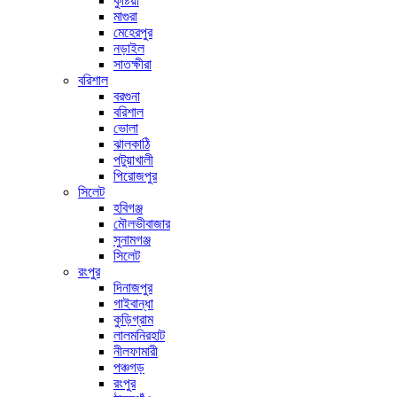
কুষ্টিয়া
মাগুরা
মেহেরপুর
নড়াইল
সাতক্ষীরা
বরিশাল
বরগুনা
বরিশাল
ভোলা
ঝালকাঠি
পটুয়াখালী
পিরোজপুর
সিলেট
হবিগঞ্জ
মৌলভীবাজার
সুনামগঞ্জ
সিলেট
রংপুর
দিনাজপুর
গাইবান্ধা
কুড়িগ্রাম
লালমনিরহাট
নীলফামারী
পঞ্চগড়
রংপুর