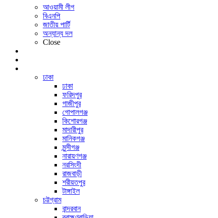
আওয়ামী লীগ
বিএনপি
জাতীয় পার্টি
অন্যান্য দল
Close
অর্থনীতি
আন্তর্জাতিক
সারাদেশ
ঢাকা
ঢাকা
ফরিদপুর
গাজীপুর
গোপালগঞ্জ
কিশোরগঞ্জ
মাদারীপুর
মানিকগঞ্জ
মুন্সীগঞ্জ
নারায়ণগঞ্জ
নরসিংদী
রাজবাড়ী
শরীয়তপুর
টাঙ্গাইল
চট্টগ্রাম
বান্দরবান
ব্রাহ্মণবাড়িয়া