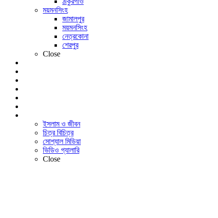
ঠাকুরগাঁও
ময়মনসিংহ
জামালপুর
ময়মনসিংহ
নেত্রকোনা
শেরপুর
Close
খেলা
বিনোদন
লাইফ স্টাইল
শিক্ষাঙ্গন
আইটি বিশ্ব
প্রবাসী
আরও
ইসলাম ও জীবন
চিত্র বিচিত্র
সোশ্যাল মিডিয়া
ভিডিও গ্যালারি
Close