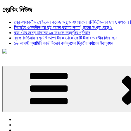
ব্রেকিং নিউজ
প্রো-অ্যাকটিভ মেডিকেল কলেজ অ্যান্ড হাসপাতাল ললিমিটেড-এর ৯ম হাসপাতাল
সিলেটের ওসমানীনগরে দুই বাসের ভয়াবহ সংঘর্ষ; মৃতের সংখ্যা বেড়ে ৯
রাত ১টার মধ্যে ঢাকাসহ ১০ অঞ্চলে বজ্রবৃষ্টির পূর্বাভাস
ব্রাহ্মণবাড়িয়ায় বালুভর্তি ডাম্প ট্রাক থেকে কোটি টাকার ভারতীয় জিরা জব্দ
১৬ আগস্ট ফ্যামিলি কার্ড বিতরণ কার্যক্রমের দ্বিতীয় পর্যায়ের উদ্বোধন
প্রচ্ছদ
জাতীয়
রাজনীতি