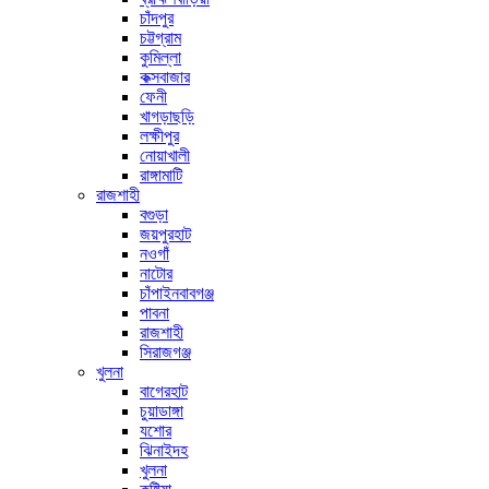
চাঁদপুর
চট্টগ্রাম
কুমিল্লা
কক্সবাজার
ফেনী
খাগড়াছড়ি
লক্ষীপুর
নোয়াখালী
রাঙ্গামাটি
রাজশাহী
বগুড়া
জয়পুরহাট
নওগাঁ
নাটোর
চাঁপাইনবাবগঞ্জ
পাবনা
রাজশাহী
সিরাজগঞ্জ
খুলনা
বাগেরহাট
চুয়াডাঙ্গা
যশোর
ঝিনাইদহ
খুলনা