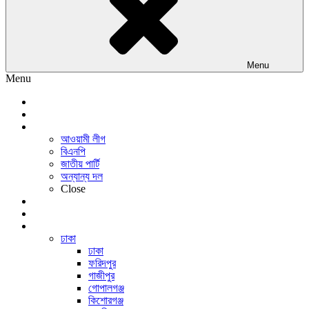
Menu
Menu
প্রচ্ছদ
জাতীয়
রাজনীতি
আওয়ামী লীগ
বিএনপি
জাতীয় পার্টি
অন্যান্য দল
Close
অর্থনীতি
আন্তর্জাতিক
সারাদেশ
ঢাকা
ঢাকা
ফরিদপুর
গাজীপুর
গোপালগঞ্জ
কিশোরগঞ্জ