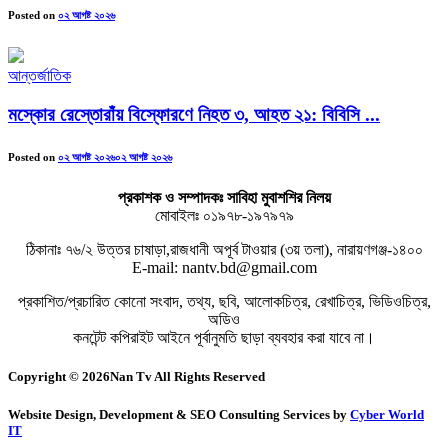
Posted on
০২ আগষ্ট ২০২৬
আন্তর্জাতিক
মস্কোর রেস্তোরাঁয় বিস্ফোরণে নিহত ৩, আহত ২১: বিবিসি ...
Posted on
০২ আগষ্ট ২০২৬
০২ আগষ্ট ২০২৬
প্রকাশক ও সম্পাদকঃ সাবিহা মুবাশশির নিলয়
মোবাইলঃ ০১৯৭৮-১৯৭৯৭৯
ঠিকানাঃ ৭৬/২ উত্তর চাষাড়া,রাজধানী অপূর্ব টাওয়ার (৩য় তলা), নারায়ণগঞ্জ-১৪০০
E-mail: nantv.bd@gmail.com
প্রকাশিত/প্রচারিত কোনো সংবাদ, তথ্য, ছবি, আলোকচিত্র, রেখাচিত্র, ভিডিওচিত্র,
অডিও
কনটেন্ট কপিরাইট আইনে পূর্বানুমতি ছাড়া ব্যবহার করা যাবে না।
Copyright © 2026Nan Tv All Rights Reserved
Website Design, Development & SEO Consulting Services by
Cyber World
IT