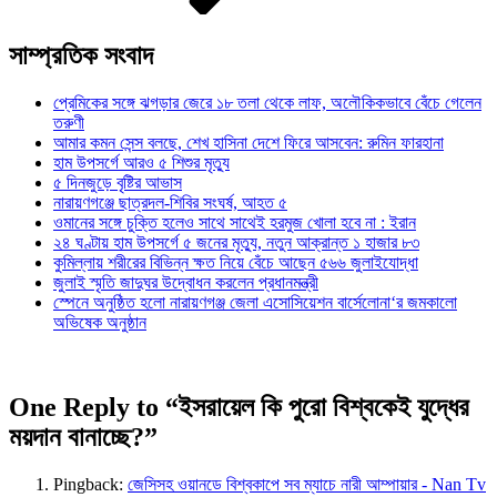
সাম্প্রতিক সংবাদ
প্রেমিকের সঙ্গে ঝগড়ার জেরে ১৮ তলা থেকে লাফ, অলৌকিকভাবে বেঁচে গেলেন
তরুণী
আমার কমন সেন্স বলছে, শেখ হাসিনা দেশে ফিরে আসবেন: রুমিন ফারহানা
হাম উপসর্গে আরও ৫ শিশুর মৃত্যু
৫ দিনজুড়ে বৃষ্টির আভাস
নারায়ণগঞ্জে ছাত্রদল-শিবির সংঘর্ষ, আহত ৫
ওমানের সঙ্গে চুক্তি হলেও সাথে সাথেই হরমুজ খোলা হবে না : ইরান
২৪ ঘণ্টায় হাম উপসর্গে ৫ জনের মৃত্যু, নতুন আক্রান্ত ১ হাজার ৮৩
কুমিল্লায় শরীরের বিভিন্ন ক্ষত নিয়ে বেঁচে আছেন ৫৬৬ জুলাইযোদ্ধা
জুলাই স্মৃতি জাদুঘর উদ্বোধন করলেন প্রধানমন্ত্রী
স্পেনে অনুষ্ঠিত হলো নারায়ণগঞ্জ জেলা এসোসিয়েশন বার্সেলোনা‘র জমকালো
অভিষেক অনুষ্ঠান
One Reply to “ইসরায়েল কি পুরো বিশ্বকেই যুদ্ধের
ময়দান বানাচ্ছে?”
Pingback:
জেসিসহ ওয়ানডে বিশ্বকাপে সব ম্যাচে নারী আম্পায়ার - Nan Tv