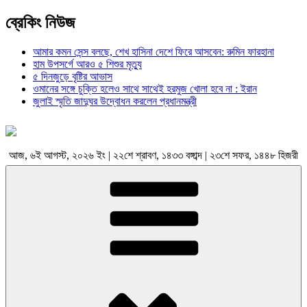
ব্রেকিং নিউজ
আমার কমন সেন্স বলছে, শেখ হাসিনা দেশে ফিরে আসবেন: রুমিন ফারহানা
হাম উপসর্গে আরও ৫ শিশুর মৃত্যু
৫ দিনজুড়ে বৃষ্টির আভাস
ওমানের সঙ্গে চুক্তি হলেও সাথে সাথেই হরমুজ খোলা হবে না : ইরান
জুলাই স্মৃতি জাদুঘর উদ্বোধন করলেন প্রধানমন্ত্রী
আজ, ৬ই আগস্ট, ২০২৬ ইং | ২২শে শ্রাবণ, ১৪৩৩ বঙ্গাব্দ | ২৩শে সফর, ১৪৪৮ হিজরী