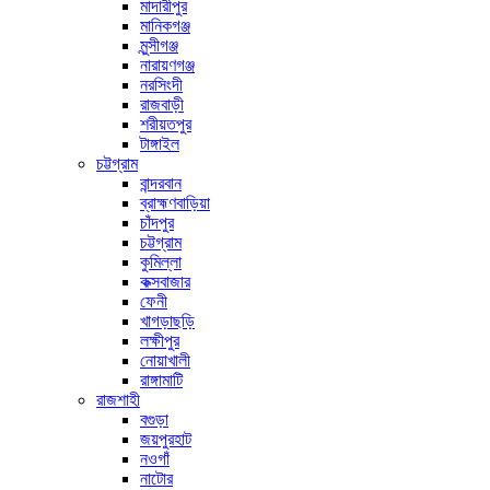
মাদারীপুর
মানিকগঞ্জ
মুন্সীগঞ্জ
নারায়ণগঞ্জ
নরসিংদী
রাজবাড়ী
শরীয়তপুর
টাঙ্গাইল
চট্টগ্রাম
বান্দরবান
ব্রাহ্মণবাড়িয়া
চাঁদপুর
চট্টগ্রাম
কুমিল্লা
কক্সবাজার
ফেনী
খাগড়াছড়ি
লক্ষীপুর
নোয়াখালী
রাঙ্গামাটি
রাজশাহী
বগুড়া
জয়পুরহাট
নওগাঁ
নাটোর