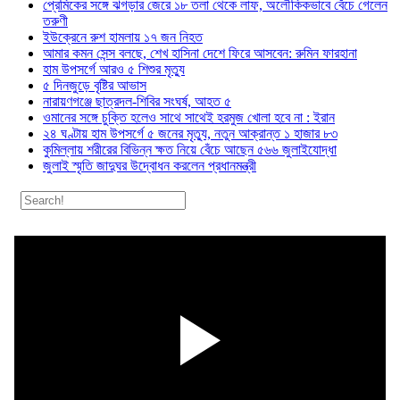
প্রেমিকের সঙ্গে ঝগড়ার জেরে ১৮ তলা থেকে লাফ, অলৌকিকভাবে বেঁচে গেলেন
তরুণী
ইউক্রেনে রুশ হামলায় ১৭ জন নিহত
আমার কমন সেন্স বলছে, শেখ হাসিনা দেশে ফিরে আসবেন: রুমিন ফারহানা
হাম উপসর্গে আরও ৫ শিশুর মৃত্যু
৫ দিনজুড়ে বৃষ্টির আভাস
নারায়ণগঞ্জে ছাত্রদল-শিবির সংঘর্ষ, আহত ৫
ওমানের সঙ্গে চুক্তি হলেও সাথে সাথেই হরমুজ খোলা হবে না : ইরান
২৪ ঘণ্টায় হাম উপসর্গে ৫ জনের মৃত্যু, নতুন আক্রান্ত ১ হাজার ৮৩
কুমিল্লায় শরীরের বিভিন্ন ক্ষত নিয়ে বেঁচে আছেন ৫৬৬ জুলাইযোদ্ধা
জুলাই স্মৃতি জাদুঘর উদ্বোধন করলেন প্রধানমন্ত্রী