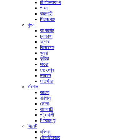
চাঁপাইনবাবগঞ্জ
পাবনা
রাজশাহী
সিরাজগঞ্জ
খুলনা
বাগেরহাট
চুয়াডাঙ্গা
যশোর
ঝিনাইদহ
খুলনা
কুষ্টিয়া
মাগুরা
মেহেরপুর
নড়াইল
সাতক্ষীরা
বরিশাল
বরগুনা
বরিশাল
ভোলা
ঝালকাঠি
পটুয়াখালী
পিরোজপুর
সিলেট
হবিগঞ্জ
মৌলভীবাজার