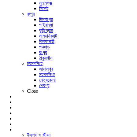
সুনামগঞ্জ
সিলেট
রংপুর
দিনাজপুর
গাইবান্ধা
কুড়িগ্রাম
লালমনিরহাট
নীলফামারী
পঞ্চগড়
রংপুর
ঠাকুরগাঁও
ময়মনসিংহ
জামালপুর
ময়মনসিংহ
নেত্রকোনা
শেরপুর
Close
খেলা
বিনোদন
লাইফ স্টাইল
শিক্ষাঙ্গন
আইটি বিশ্ব
প্রবাসী
আরও
ইসলাম ও জীবন