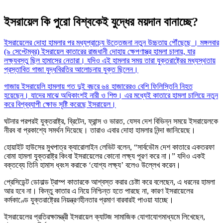
ইসরায়েল কি পুরো বিশ্বকেই যুদ্ধের ময়দান বানাচ্ছে?
ইসরায়েলের দোহা হামলার পর মধ্যপ্রাচ্যে উত্তেজনা নতুন উচ্চতায় পৌঁছেছে । মঙ্গলবার
(৯ সেপ্টেম্বর) ইসরায়েল কাতারের রাজধানী দোহায় ক্ষেপণাস্ত্র হামলা চালায়, যার
লক্ষ্যবস্তু ছিল হামাসের নেতারা। যদিও এই হামলার সময় তারা যুক্তরাষ্ট্রের মধ্যস্থতায়
প্রস্তাবিত গাজা যুদ্ধবিরতির আলোচনায় যুক্ত ছিলেন।
গাজায় ইসরায়েলি হামলায় গত দুই বছরে ৬৪ হাজারেরও বেশি ফিলিস্তিনি নিহত
হয়েছেন। যাদের মাঝে অধিকাংশই নারী ও শিশু। এর মধ্যেই কাতারে হামলা চালিয়ে নতুন
করে বিশ্বব্যাপী ক্ষোভ সৃষ্টি করেছে ইসরায়েল।
ঘটনার পরপরই যুক্তরাষ্ট্র, ব্রিটেন, ফ্রান্স ও ভারত, যেসব দেশ বিভিন্ন সময়ে ইসরায়েলকে
নীরব বা প্রকাশ্যে সমর্থন দিয়েছে। তারাও এবার দোহা হামলার নিন্দা জানিয়েছে।
হোয়াইট হাউসের মুখপাত্র ক্যারোলাইন লেভিট বলেন, “সার্বভৌম দেশ কাতারে একতরফা
বোমা হামলা যুক্তরাষ্ট্র কিংবা ইসরায়েলের কোনো লক্ষ্য পূরণ করে না।” যদিও একই
বক্তব্যে তিনি হামাস ধ্বংস করাকে ‘যোগ্য লক্ষ্য’ বলেও উল্লেখ করেন।
প্রেসিডেন্ট ডোনাল্ড ট্রাম্প কাতারকে আশ্বস্ত করার চেষ্টা করে বলেছেন, এ ধরনের হামলা
আর হবে না। কিন্তু কাতার এ নিয়ে নিশ্চিন্ত হতে পারছে না, কারণ ইসরায়েলের
কর্মকাণ্ডে যুক্তরাষ্ট্রের নিয়ন্ত্রণহীনতার প্রমাণ বারবারই পাওয়া যাচ্ছে।
ইসরায়েলের প্রতিরক্ষামন্ত্রী ইসরায়েল ক্যাটজ সামাজিক যোগাযোগমাধ্যমে লিখেছেন,