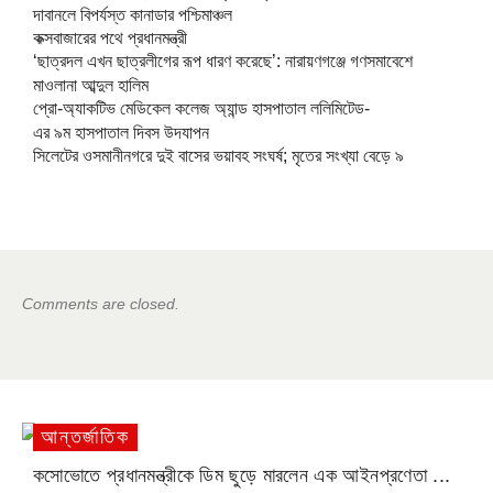
দাবানলে বিপর্যস্ত কানাডার পশ্চিমাঞ্চল
কক্সবাজারের পথে প্রধানমন্ত্রী
‘ছাত্রদল এখন ছাত্রলীগের রূপ ধারণ করেছে’: নারায়ণগঞ্জে গণসমাবেশে
মাওলানা আব্দুল হালিম
প্রো-অ্যাকটিভ মেডিকেল কলেজ অ্যান্ড হাসপাতাল ললিমিটেড-
এর ৯ম হাসপাতাল দিবস উদযাপন
সিলেটের ওসমানীনগরে দুই বাসের ভয়াবহ সংঘর্ষ; মৃতের সংখ্যা বেড়ে ৯
Comments are closed.
আন্তর্জাতিক
কসোভোতে প্রধানমন্ত্রীকে ডিম ছুড়ে মারলেন এক আইনপ্রণেতা ...