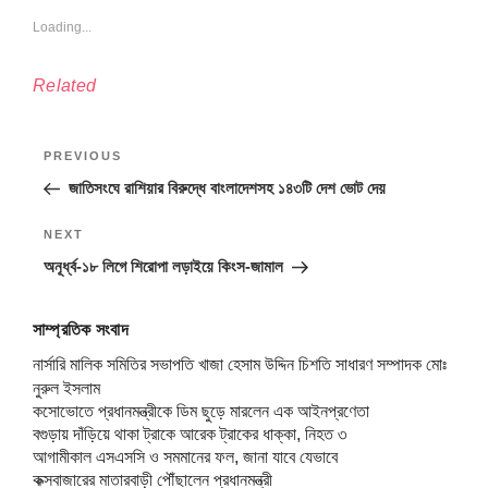
Loading...
Related
Post
Previous
PREVIOUS
navigation
Post
জাতিসংঘে রাশিয়ার বিরুদ্ধে বাংলাদেশসহ ১৪৩টি দেশ ভোট দেয়
Next
NEXT
Post
অনূর্ধ্ব-১৮ লিগে শিরোপা লড়াইয়ে কিংস-জামাল
সাম্প্রতিক সংবাদ
নার্সারি মালিক সমিতির সভাপতি খাজা হেসাম উদ্দিন চিশতি সাধারণ সম্পাদক মোঃ
নুরুল ইসলাম
কসোভোতে প্রধানমন্ত্রীকে ডিম ছুড়ে মারলেন এক আইনপ্রণেতা
বগুড়ায় দাঁড়িয়ে থাকা ট্রাকে আরেক ট্রাকের ধাক্কা, নিহত ৩
আগামীকাল এসএসসি ও সমমানের ফল, জানা যাবে যেভাবে
কক্সবাজারের মাতারবাড়ী পৌঁছালেন প্রধানমন্ত্রী